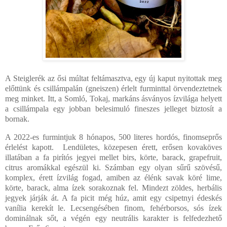
A Steiglerék az ősi múltat feltámasztva, egy új kaput nyitottak meg
előttünk és csillámpalán (gneiszen) érlelt furminttal örvendeztetnek
meg minket. Itt, a Somló, Tokaj, markáns ásványos ízvilága helyett
a csillámpala egy jobban belesimuló fineszes jelleget biztosít a
bornak.
A 2022-es furmintjuk 8 hónapos, 500 literes hordós, finomseprős
érlelést kapott.
Lendületes, közepesen érett, erősen kovaköves
illatában a fa pirítós jegyei mellet birs, körte, barack, grapefruit,
citrus aromákkal egészül ki. Számban egy olyan sűrű szövésű,
komplex, érett ízvilág fogad, amiben az élénk savak köré lime,
körte, barack, alma ízek sorakoznak fel. Mindezt zöldes, herbális
jegyek járják át. A fa picit még húz, amit egy csipetnyi édeskés
vanília kerekít le. Lecsengésében finom, fehérborsos, sós ízek
dominálnak sőt, a végén egy neutrális karakter is felfedezhető