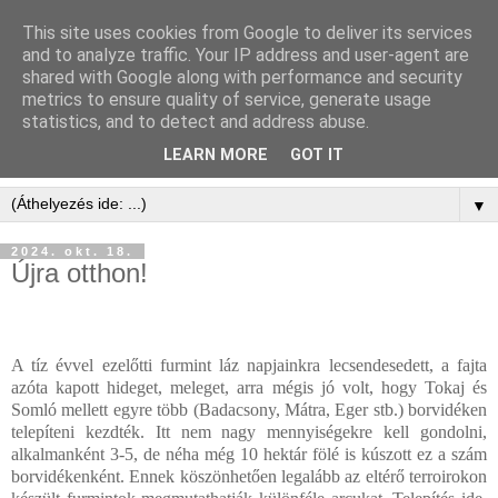
This site uses cookies from Google to deliver its services
and to analyze traffic. Your IP address and user-agent are
shared with Google along with performance and security
metrics to ensure quality of service, generate usage
statistics, and to detect and address abuse.
LEARN MORE
GOT IT
▼
2024. okt. 18.
Újra otthon!
A tíz évvel ezelőtti furmint láz napjainkra lecsendesedett, a fajta
azóta kapott hideget, meleget, arra mégis jó volt, hogy Tokaj és
Somló mellett egyre több (Badacsony, Mátra, Eger stb.) borvidéken
telepíteni kezdték. Itt nem nagy mennyiségekre kell gondolni,
alkalmanként 3-5, de néha még 10 hektár fölé is kúszott ez a szám
borvidékenként.
Ennek köszönhetően legalább az eltérő terroirokon