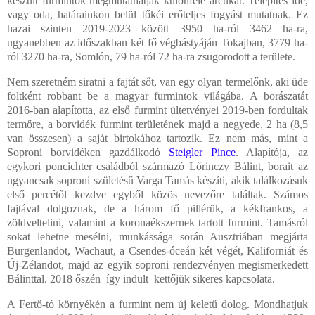
készült furmintok megmutathatják különféle arcukat. Telepítés ide,
vagy oda, határainkon belül tőkéi erőteljes fogyást mutatnak. Ez
hazai szinten 2019-2023 között 3950 ha-ról 3462 ha-ra,
ugyanebben az időszakban két fő végbástyáján Tokajban, 3779 ha-
ról 3270 ha-ra, Somlón, 79 ha-ról 72 ha-ra zsugorodott a területe.
Nem szeretném siratni a fajtát sőt, van egy olyan termelőnk, aki üde
foltként robbant be a magyar furmintok világába. A borászatát
2016-ban alapította, az első furmint ültetvényei 2019-ben fordultak
termőre, a borvidék furmint területének majd a negyede, 2 ha (8,5
van összesen) a saját birtokához tartozik. Ez nem más, mint a
Soproni borvidéken gazdálkodó
Steigler Pince
. Alapítója, az
egykori poncichter családból származó Lőrinczy Bálint, borait az
ugyancsak soproni születésű Varga Tamás készíti, akik találkozásuk
első percétől kezdve egyből közös nevezőre találtak. Számos
fajtával dolgoznak, de a három fő pillérük, a kékfrankos, a
zöldveltelini, valamint a koronaékszernek tartott furmint. Tamásról
sokat lehetne mesélni, munkássága során Ausztriában megjárta
Burgenlandot, Wachaut, a Csendes-óceán két végét, Kaliforniát és
Új-Zélandot, majd az egyik soproni rendezvényen megismerkedett
Bálinttal. 2018 őszén
így indult kettőjük sikeres kapcsolata.
A Fertő-tó környékén a furmint nem új keletű dolog. Mondhatjuk