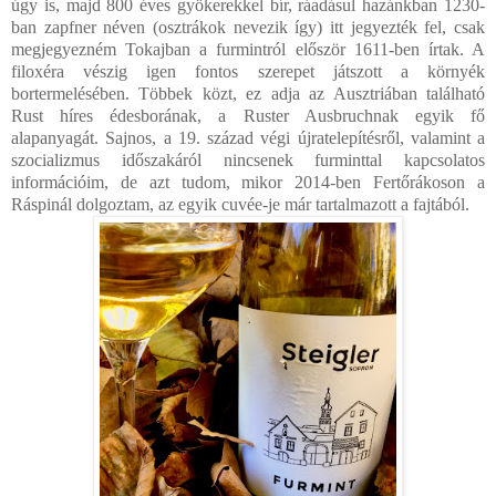
úgy is, majd 800 éves gyökerekkel bír, ráadásul hazánkban 1230-
ban zapfner néven (osztrákok nevezik így) itt jegyezték fel, csak
megjegyezném Tokajban a furmintról először 1611-ben írtak. A
filoxéra vészig igen fontos szerepet játszott a környék
bortermelésében. Többek közt, ez adja az Ausztriában található
Rust híres édesborának, a Ruster Ausbruchnak egyik fő
alapanyagát. Sajnos, a 19. század végi újratelepítésről, valamint a
szocializmus időszakáról nincsenek furminttal kapcsolatos
információim, de azt tudom, mikor 2014-ben Fertőrákoson a
Ráspinál dolgoztam, az egyik cuvée-je már tartalmazott a fajtából.