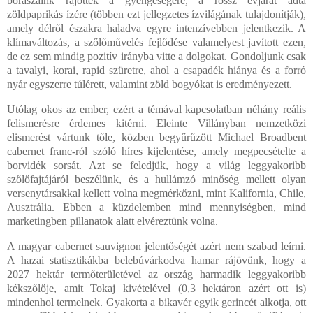
borászaink rájöttek a gyengeségére, a rossz évjárat adta
zöldpaprikás ízére (többen ezt jellegzetes ízvilágának tulajdonítják),
amely délről északra haladva egyre intenzívebben jelentkezik. A
klímaváltozás, a szőlőművelés fejlődése valamelyest javított ezen,
de ez sem mindig pozitív irányba vitte a dolgokat. Gondoljunk csak
a tavalyi, korai, rapid szüretre, ahol a csapadék hiánya és a forró
nyár egyszerre túlérett, valamint zöld bogyókat is eredményezett.
Utólag okos az ember, ezért a témával kapcsolatban néhány reális
felismerésre érdemes kitérni. Eleinte Villányban nemzetközi
elismerést vártunk tőle, közben begyűrűzött Michael Broadbent
cabernet franc-ról szóló híres kijelentése, amely megpecsételte a
borvidék sorsát. Azt se feledjük, hogy a világ leggyakoribb
szőlőfajtájáról beszélünk, és a hullámzó minőség mellett olyan
versenytársakkal kellett volna megmérkőzni, mint Kalifornia, Chile,
Ausztrália. Ebben a küzdelemben mind mennyiségben, mind
marketingben pillanatok alatt elvéreztünk volna.
A magyar cabernet sauvignon jelentőségét azért nem szabad leírni.
A hazai statisztikákba belebúvárkodva hamar rájövünk, hogy a
2027 hektár termőterületével az ország harmadik leggyakoribb
kékszőlője, amit Tokaj kivételével (0,3 hektáron azért ott is)
mindenhol termelnek. Gyakorta a bikavér egyik gerincét alkotja, ott