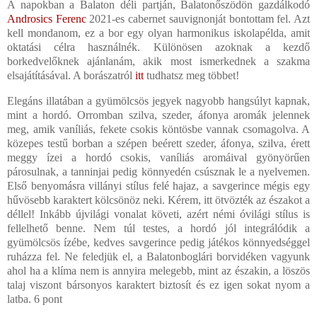
A napokban a Balaton déli partján, Balatonőszödön gazdálkodó
Androsics Ferenc
2021-es cabernet sauvignonját bontottam fel. Azt
kell mondanom, ez a bor egy olyan harmonikus iskolapélda, amit
oktatási célra használnék. Különösen azoknak a kezdő
borkedvelőknek ajánlanám, akik most ismerkednek a szakma
elsajátításával. A borászatról
itt
tudhatsz meg többet!
Elegáns illatában a gyümölcsös jegyek nagyobb hangsúlyt kapnak,
mint a hordó. Orromban szilva, szeder, áfonya aromák jelennek
meg, amik vaníliás, fekete csokis köntösbe vannak csomagolva. A
közepes testű borban a szépen beérett szeder, áfonya, szilva, érett
meggy ízei a hordó csokis, vaníliás aromáival gyönyörűen
párosulnak, a tanninjai pedig könnyedén csúsznak le a nyelvemen.
Első benyomásra villányi stílus felé hajaz, a savgerince mégis egy
hűvösebb karaktert kölcsönöz neki. Kérem, itt ötvözték az északot a
déllel! Inkább újvilági vonalat követi, azért némi óvilági stílus is
fellelhető benne. Nem túl testes, a hordó jól integrálódik a
gyümölcsös ízébe, kedves savgerince pedig játékos könnyedséggel
ruházza fel. Ne feledjük el, a Balatonboglári borvidéken vagyunk
ahol ha a klíma nem is annyira melegebb, mint az északin, a löszös
talaj viszont bársonyos karaktert biztosít és ez igen sokat nyom a
latba. 6 pont