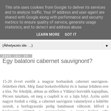
This site uses cookies from Google to deliver its services
and to analyze traffic. Your IP address and user-agent are
shared with Google along with performance and security
metrics to ensure quality of service, generate usage
statistics, and to detect and address abuse.
LEARN MORE
GOT IT
▼
2025. jún. 20.
Egy balatoni cabernet sauvignont?
15-20 évvel ezelőtt a magyar borbarátok cabernet sauvignon-
őrületben éltek. Még fiatal borkedvelőként én is hamar felültem erre
a lóra. Ne feledjük, abban az időben a Villányi borvidék kapujában,
Pécsen tanultam, ott meg a csapból is ez a fajta folyt. Azóta azért
nagyot fordult a világ, a cabernet sauvignon valamelyest a háttérbe
szorult, a borfogyasztás pedig hatalmasat változott. Idővel a