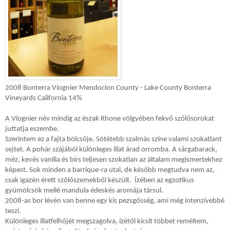
2008 Bonterra Viognier
Mendocion County - Lake County
Bonterra
Vineyards California 14%
A Viognier név mindig az észak Rhone völgyében fekvő szőlősorokat
juttatja eszembe.
Szerintem ez a fajta bölcsője. Sötétebb szalmás színe valami
szokatlan
t
sejtet. A pohár szájából különleges illat árad orromba. A sárgabarack,
méz, kevés vanília és birs teljesen szokatlan az általam megismertekhez
képest. Sok minden a barrique-ra utal, de később megtudva nem az,
csak igazén érett szőlőszemekből készült.
Ízében az egzotikus
gyümölcsök mellé mandula édeskés aromája társul.
2008-as bor lévén van benne egy kis pezsgősség, ami még intenzívebbé
teszi.
Különleges illatfelhőjét megszagolva, ízétől kicsit többet reméltem,