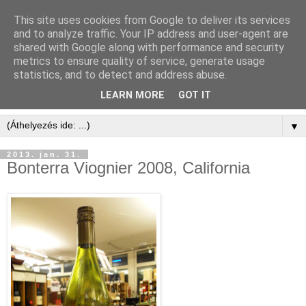
This site uses cookies from Google to deliver its services
and to analyze traffic. Your IP address and user-agent are
shared with Google along with performance and security
metrics to ensure quality of service, generate usage
statistics, and to detect and address abuse.
LEARN MORE
GOT IT
▼
2013. jan. 31.
Bonterra Viognier 2008, California