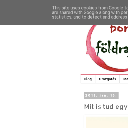
This site uses cookies from Google to 
are shared with Google along with per
statistics, and to detect and address
Blog
Utazgatás
Ma
2018. jan. 15.
Mit is tud eg