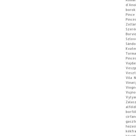
Román
d’Ano
borok
Pince
Pincé
Zoltá
Szeré
Borvi
Szlov
Sándo
Kvate
Torm
Pincé
Vajda
Vesz
Veszt
Vila 
Vinar
Viogn
Vujno
Vylya
Zalas
alföl
borfö
cirfan
gaszt
házas
kékf