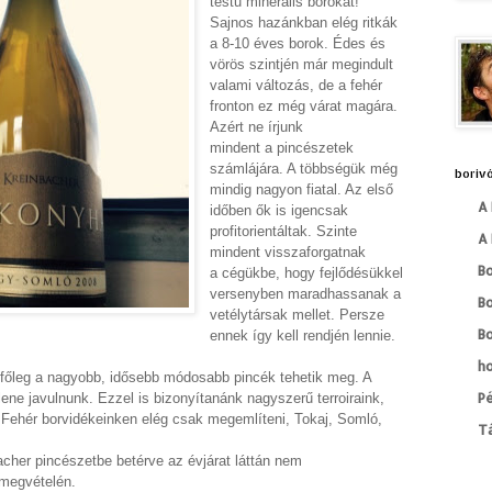
testű minerális borokat!
Sajnos hazánkban elég ritkák
a 8-10 éves borok. Édes és
vörös szintjén már megindult
valami változás, de a fehér
fronton ez még várat magára.
Azért ne írjunk
mindent a pincészetek
számlájára. A többségük még
borivó
mindig nagyon fiatal. Az első
A 
időben ők is igencsak
profitorientáltak. Szinte
A 
mindent visszaforgatnak
B
a cégükbe, hogy fejlődésükkel
versenyben maradhassanak a
B
vetélytársak mellet. Persze
Bo
ennek így kell rendjén lennie.
h
 főleg a nagyobb, idősebb módosabb pincék tehetik meg. A
lene javulnunk. Ezzel is bizonyítanánk nagyszerű terroiraink,
Pé
. Fehér borvidékeinken elég csak megemlíteni, Tokaj, Somló,
T
cher pincészetbe betérve az évjárat láttán nem
 megvételén.