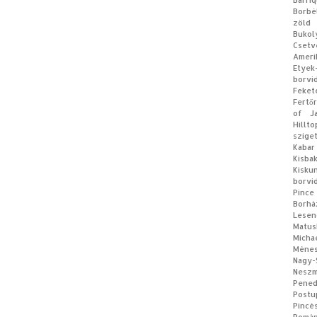
Barri
Borbé
zöld
Bukol
Csetv
Ameri
Etyek
borvi
Feke
Fertő
of J
Hillt
szige
Kabar
Kisb
Kisku
borvi
Pince
Borhá
Lese
Matus
Micha
Méne
Nagy
Neszm
Pene
Postu
Pincé