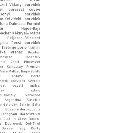
szet
Villányi borvidék
ér
borászat
cuvée
acsonyi borvidék
on-felvidéki borvidék
lona
Dalmácia
Furmint
ár
Hajós-Baja
bacher
Kéknyelű
Mátra
Peljesac-félsziget
gália
Pécsi borvidék
Trebinje
posip
tramini
éka
vranac
Balaton
oncsicsó
Bordeaux
rnia
Cseri Pincészet
ka
Kamocsay Prémium
Pince
Malbec
Nagy-Somló
c
Plantaze
Porto
zárdi borvidék
Szerbia
ndel
bazalt
mátrai
dék
rizling
muskotály
vörösbor
Argentína
Ausztria
on-felvidék
Balkán
Balla
Bosznia-Hercegovina
Csongrádi Borfesztivál
k
Cult in Glass
Douro-
e
Dubrovnik
Dél-Tirol
Bikavér
Egy Korty