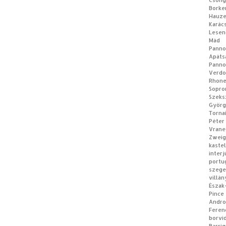
Csong
Borke
Hauz
Karác
Lesen
Mád
Panno
Apá
Panno
Verdo
Rhon
Sopro
Szeks
Györg
Torna
Péter
Vrane
Zweig
kastel
interj
portu
szeg
villán
Észak
Pince
Andro
Feren
borvi