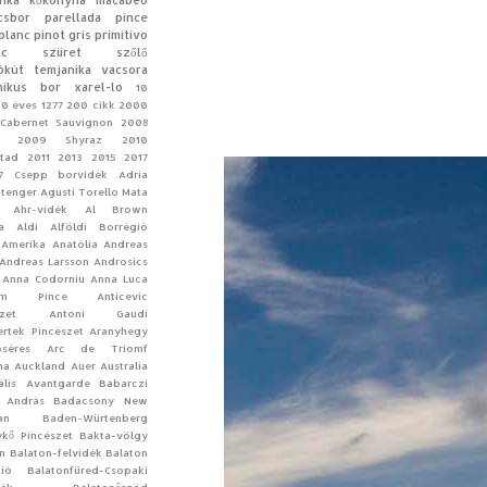
inka
kőkonyha
macabeo
csbor
parellada
pince
blanc
pinot gris
primitivo
ac
szüret
szőlő
ókút
temjanika
vacsora
nikus bor
xarel-lo
10
10 éves
1277
200 cikk
2000
Cabernet Sauvignon
2008
2009 Shyraz
2010
tad
2011
2013
2015
2017
7 Csepp borvidék
Adria
-tenger
Agusti Torello Mata
Ahr-vidék
Al Brown
a
Aldi
Alföldi Borrégió
Amerika
Anatólia
Andreas
Andreas Larsson
Androsics
Anna Codorniu
Anna Luca
ym Pince
Anticevic
zet
Antoni Gaudí
rtek Pincészet
Aranyhegy
séres
Arc de Triomf
na
Auckland
Auer
Australia
ális
Avantgarde
Babarczi
 András
Badacsony New
an
Baden-Würtenberg
kő Pincészet
Bakta-völgy
n Balaton-felvidék
Balaton
ió
Balatonfüred-Csopaki