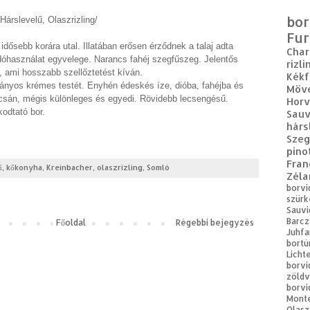
bor
Hárslevelű, Olaszrizling/
Fur
dősebb korára utal. Illatában erősen érződnek a talaj adta
Cha
rdóhasználat egyvelege. Narancs fahéj szegfűszeg. Jelentős
rizli
, ami hosszabb szellőztetést kíván.
Kékf
ványos krémes testét. Enyhén édeskés íze, dióba, fahéjba és
Möv
súcsán, mégis különleges és egyedi. Rövidebb lecsengésű.
Horv
odtató bor.
Sauv
hárs
Sze
pino
Fran
ű
,
kőkonyha
,
Kreinbacher
,
olaszrizling
,
Somló
Zéla
borvi
szürk
Sauvi
Barcz
Főoldal
Régebbi bejegyzés
Juhfa
bortú
Licht
borvi
zöldv
borvi
Mont
Olasz