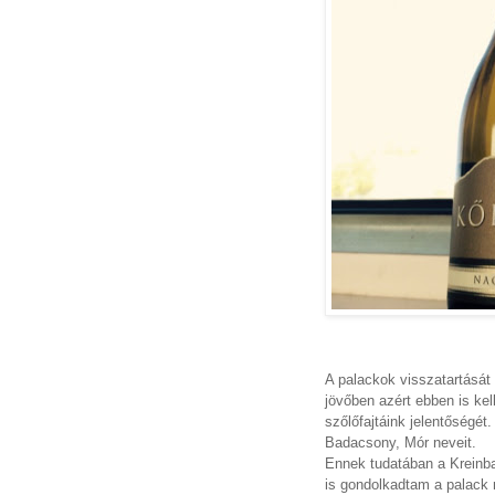
A palackok visszatartását
jövőben azért ebben is kel
szőlőfajtáink jelentőségét
Badacsony, Mór neveit.
Ennek tudatában a Kreinba
is gondolkadtam a palack