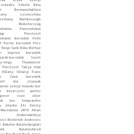
rád
Etyek
Ezerjó
reskedés
Fekete Béla
er Bormanufaktúra
sony
Lesencefalu
cetomaj
Marlborough
Németország
nhalma
Pannonhalmi
tsági Pincészet
nhalmi borvidék
Petit
t
Portoi borvidék
Pécs
e
Ráspi
Sarki Róka Borház
n
Soproni borvidék
zárdi-borvidék
Szent
y-hegy
Thummerer
i Pincészet
Tállya
Vida
Villány
Villányi Franc
c
Zalai borvidék
elt
bio
crljenak
anski
ezerjó
homoki bor
ú
kövérszőlő
pintes
gieser
rozé
siller
edi bor
tempranillo
y
zilavka
Áts Károly
-Macedónia
2014
Aklan
Andornaktálya
sics Borbirtok
Androsics
c
Bakator
Balatonboglári
dék
Balatonfüred