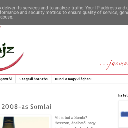
deliver its services and to analyze traffic. Your IP address and
formance and security metrics to ensure quality of service, ge
 abuse.
gamról
Szegedi borozós
Kunci a nagyvilágban!
ha tet
y 2008-as Somlai
Mit is tud a Somló?
Hosszan, érlelhető, nagy