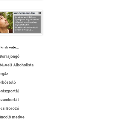
knak való...
Borrajongó
Művelt Alkoholista
orgőz
orkóstoló
rászportál
ozamkorlát
csi Borozó
áncoló medve