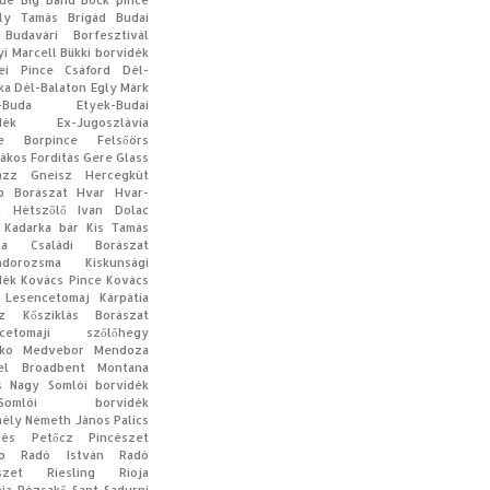
que
Big Band
Bock pince
ly Tamás
Brigád
Budai
Budavári Borfesztivál
yi Marcell
Bükki borvidék
ei Pince
Csáford
Dél-
ka
Dél-Balaton
Egly Márk
-Buda
Etyek-Budai
dék
Ex-Jugoszlávia
te Borpince
Felsőörs
rákos
Fordítás
Gere
Glass
azz
Gneisz
Hercegkút
op Borászat
Hvar
Hvar-
t
Hétszőlő
Ivan Dolac
Kadarka bár
Kis Tamás
aka Családi Borászat
ndorozsma
Kiskunsági
dék
Kovács Pince
Kovács
 Lesencetomaj
Kárpátia
z
Kősziklás Borászat
ncetomaji szőlőhegy
ko
Medvebor
Mendoza
el Broadbent
Montana
s
Nagy Somlói borvidék
-Somlói borvidék
ély
Németh János
Palics
dès
Petőcz Pincészet
p
Radó István
Radó
szet
Riesling
Rioja