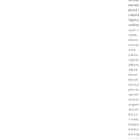
kövid
naran
pinot 
rukat
tapos
vulka
years
2006 
Merlot
Homes
2018
Adriai
Agárd
Albáni
Alpok
Ebner
Birtok
Anon
pincés
ApróKe
Aranyo
Argeti
Ausztr
Bacsó
Yorkb
Bagoly
Balato
Borrég