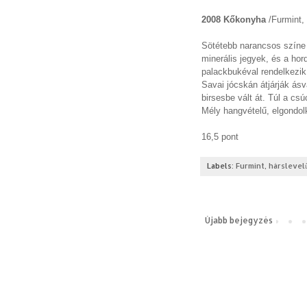
2008 Kőkonyha
/Furmint, 
Sötétebb narancsos színe i
minerális jegyek, és a ho
palackbukéval rendelkezik
Savai jócskán átjárják ás
birsesbe vált át. Túl a c
Mély hangvételű, elgondolk
16,5 pont
Labels:
Furmint
,
hárslevel
Újabb bejegyzés