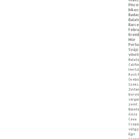
Pincé
bikav
Bad
Balat
Barce
Febru
Krein
Mór
Portu
Svájc
vinot
Balat
Califo
Hertz
Koch 
Orebi
Szeks
Zinfa
borvi
sárga
zenit
Balat
Géza
Cava
Csopa
völgy
Egri 