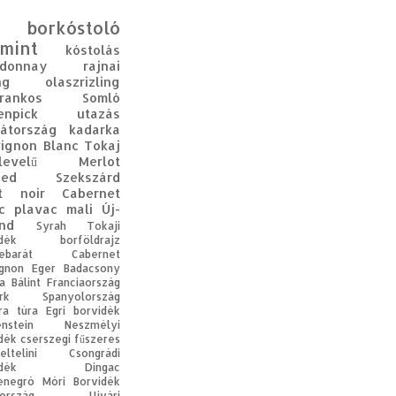
borkóstoló
mint
kóstolás
rdonnay
rajnai
ng
olaszrizling
rankos
Somló
enpick
utazás
átország
kadarka
ignon Blanc
Tokaj
levelű
Merlot
ged
Szekszárd
t noir
Cabernet
c
plavac mali
Új-
nd
Syrah
Tokaji
dék
borföldrajz
ebarát
Cabernet
gnon
Eger
Badacsony
a Bálint
Franciaország
rk
Spanyolország
ra
túra
Egri borvidék
enstein
Neszmélyi
dék
cserszegi fűszeres
eltelini
Csongrádi
dék
Dingac
enegró
Móri Borvidék
ország
Ujvári