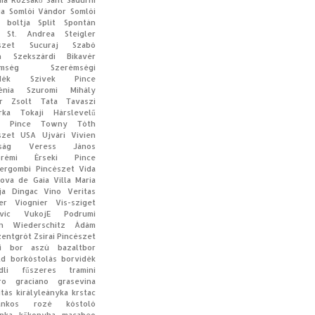
ia
Rózsakő
Sant Sadurni
ia
Somlói Vándor
Somlói
 boltja
Split
Spontán
St. Andrea
Steigler
szet
Sucuraj
Szabó
n
Szekszárdi Bikavér
mség
Szerémségi
dék
Szivek Pince
énia
Szuromi Mihály
r Zsolt
Tata
Tavaszi
rka
Tokaji Hárslevelű
a Pince
Towny
Tóth
szet
USA
Ujvári Vivien
ság
Veress János
prémi Érseki Pince
ergombi Pincészet
Vida
Nova de Gaia
Villa Maria
ija Dingac
Vino Veritas
er
Viognier
Vis-sziget
vic
VukojE Podrumi
n
Wiederschitz Ádám
zentgrót
Zsirai Pincészet
di bor
aszú
bazaltbor
ld
borkóstolás
borvidék
dli
fűszeres tramini
ro
graciano
grasevina
ítás
királyleányka
krstac
rankos rozé
kóstoló