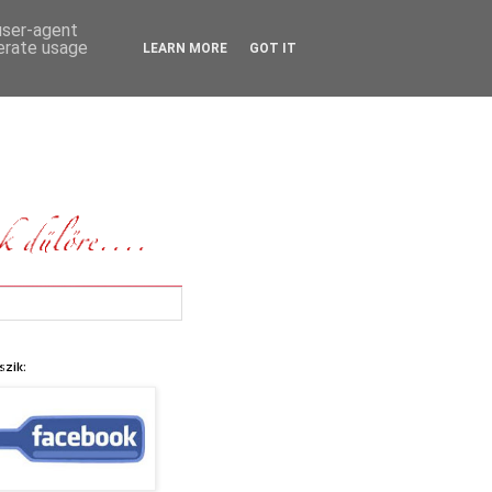
 user-agent
nerate usage
LEARN MORE
GOT IT
szik: