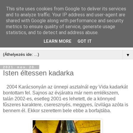
This site uses cookies from Google to deliver its services
and to analyze traffic. Your IP address and user-agent are
shared with Google along with performance and security
metrics to ensure quality of service, generate usage
statistics, and to detect and address abuse.
LEARN MORE
GOT IT
▼
2021. nov. 20.
Isten éltessen kadarka
2004 Karácsonyán az ünnepi asztalnál egy Vida kadarkát
bontottam fel. Sajnos az évjáratra már nem emlékszem,
talán 2002-es, esetleg 2001-es lehetett, de a könnyed
fűszeres karaktere, cseresznyés, meggyes, ízvilága azóta is
bennem él. Ekkor szerettem bele ebbe a borfajtába.