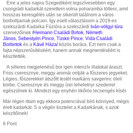
Erre a jeles napra Szegediként legszívesebben egy
csongrádi kadarkát szerettem volna poharamba tölteni, amit
hosszas keresgélés után se sikerült találnom a város
borboltjainak polcain. Így esett választásom a 2019-es
szekszárdi Kadarka
Fúzióra a szekszárdi
Iván-völgyi túra
szervezőinek
/
Heimann
Családi Birtok
,
Németh
János
,
Sebestyén Pince
,
Tüske Pince
,
Vida Családi
Borbirtok
és a
Kávé Háza
/
közös borára.
Ezt nem csak a
fajta népszerűsítéséért, hanem annak megmentéséért is
készítették.
A silleres megjelenésű bor igen intenzív illatokat áraszt.
Friss cseresznye, meggy aromái ontják a fűszeres jegyeket.
Légies, fűszerekkel átszőtt testét markáns savgerinc öleli
körbe. Cseresznye és meggy ízei leheletnyi szederrel
egészülnek ki. Mindezt egy enyhén likőrös lecsengés kísér.
Már régen ittam egy ekkora potenciával bíró könnyed, mégis
érett kadarkát.
S a végén tisztelet a Kadarkának, s azok
készítőinek!
6 Pont