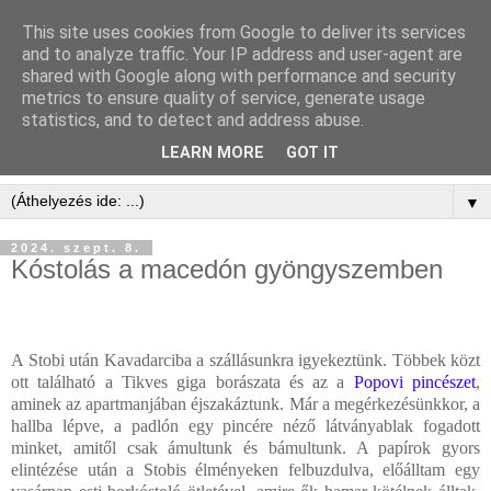
This site uses cookies from Google to deliver its services
and to analyze traffic. Your IP address and user-agent are
shared with Google along with performance and security
metrics to ensure quality of service, generate usage
statistics, and to detect and address abuse.
LEARN MORE
GOT IT
▼
2024. szept. 8.
Kóstolás a macedón gyöngyszemben
A Stobi után Kavadarciba a szállásunkra igyekeztünk. Többek közt
ott található a Tikves giga borászata és az a
Popovi pincészet
,
aminek az apartmanjában éjszakáztunk. Már a megérkezésünkkor, a
hallba lépve, a padlón egy pincére néző látványablak fogadott
minket, amitől csak ámultunk és bámultunk. A papírok gyors
elintézése után a Stobis élményeken felbuzdulva, előálltam egy