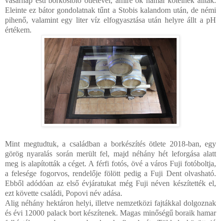
vasárnap esti borkóstoló ötletével, amire ők hamar kötélnek álltak.
Eleinte ez bátor gondolatnak tűnt a Stobis kalandom után, de némi
pihenő, valamint egy liter víz elfogyasztása után helyre állt a pH
értékem.
Mint megtudtuk, a családban a borkészítés ötlete 2018-ban, egy
görög nyaralás során merült fel, majd néhány hét leforgása alatt
meg is alapították a céget. A férfi fotós, övé a város Fuji fotóboltja,
a felesége fogorvos, rendelője fölött pedig a Fuji Dent olvasható.
Ebből adódóan az első évjáratukat még Fuji néven készítették el,
ezt követte családi, Popovi név adása.
Alig néhány hektáron helyi, illetve nemzetközi fajtákkal dolgoznak
és évi 12000 palack bort készítenek. Magas minőségű boraik hamar