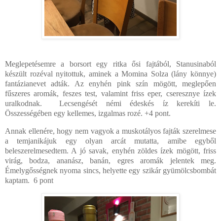
Meglepetésemre a borsort egy ritka ősi fajtából, Stanusinaból
készült rozéval nyitottuk, aminek a Momina Solza (lány könnye)
fantázianevet adták. Az enyhén pink szín mögött, meglepően
fűszeres aromák, feszes test, valamint friss eper, cseresznye ízek
uralkodnak.
Lecsengését némi édeskés íz kerekíti le.
Összességében egy kellemes, izgalmas rozé. +4 pont.
Annak ellenére, hogy nem vagyok a muskotályos fajták szerelmese
a temjanikájuk egy olyan arcát mutatta, amibe egyből
beleszerelmesedtem. A jó savak, enyhén zöldes ízek mögött, friss
virág, bodza, ananász, banán, egres aromák jelentek meg.
Émelygősségnek nyoma sincs, helyette egy szikár gyümölcsbombát
kaptam. 6 pont