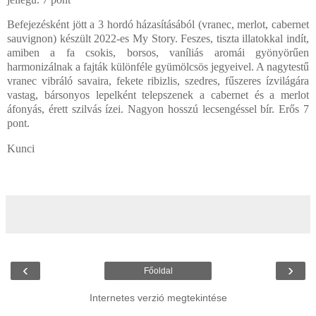
Befejezésként jött a 3 hordó házasításából (vranec, merlot, cabernet
sauvignon) készült 2022-es My Story. Feszes, tiszta illatokkal indít,
amiben a fa csokis, borsos, vaníliás aromái gyönyörűen
harmonizálnak a fajták különféle gyümölcsös jegyeivel. A nagytestű
vranec vibráló savaira, fekete ribizlis, szedres, fűszeres ízvilágára
vastag, bársonyos lepelként telepszenek a cabernet és a merlot
áfonyás, érett szilvás ízei. Nagyon hosszú lecsengéssel bír. Erős 7
pont.
Kunci
‹
›
Főoldal
Internetes verzió megtekintése