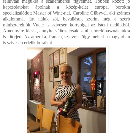
felhívták magukra a szakemberek figyelmét. Többek között jó
kapcsolatokat ápolnak a közép-kelet európai borokra
specializálódott Master of Wine-nal, Caroline Gilbyvel, aki számos
alkalommal járt náluk sőt, bevallásuk szerint még a szerb
miniszterelnök Vucic is szívesen kortyolgat az isteni nedűikből.
Amennyire kicsik, annyira változatosak, ami a hordóhasználatukra
is kiterjed. Az amerika, francia, szlavón tölgy mellett a magyarban
is szívesen érlelik boraikat.