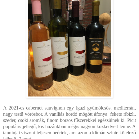
A 2021-es cabernet sauvignon egy igazi gyümölcsös, mediterrán,
nagy testű vörösbor. A vaníliás hordó mögött áfonya, fekete ribizli,
szeder, csoki aromák, finom borsos fűszerekkel egészülnek ki. Picit
populáris jellegű, kis hazánkban mégis nagyon közkedvelt lenne. A
tanninjai viszont teljesen beértek, ami azon a klímán szinte kötelező
jellegű. 7 pont