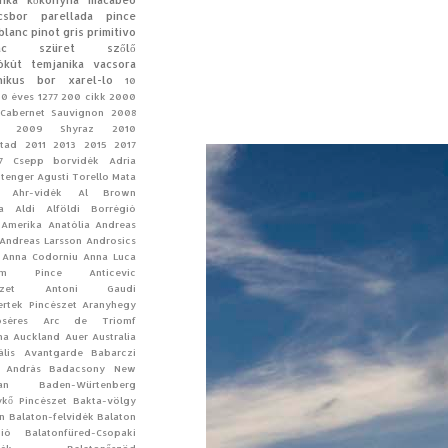
inka
kőkonyha
macabeo
csbor
parellada
pince
blanc
pinot gris
primitivo
ac
szüret
szőlő
ókút
temjanika
vacsora
nikus bor
xarel-lo
10
10 éves
1277
200 cikk
2000
Cabernet Sauvignon
2008
2009 Shyraz
2010
tad
2011
2013
2015
2017
7 Csepp borvidék
Adria
-tenger
Agusti Torello Mata
Ahr-vidék
Al Brown
a
Aldi
Alföldi Borrégió
Amerika
Anatólia
Andreas
Andreas Larsson
Androsics
Anna Codorniu
Anna Luca
ym Pince
Anticevic
zet
Antoni Gaudí
rtek Pincészet
Aranyhegy
séres
Arc de Triomf
na
Auckland
Auer
Australia
ális
Avantgarde
Babarczi
 András
Badacsony New
an
Baden-Würtenberg
kő Pincészet
Bakta-völgy
n Balaton-felvidék
Balaton
ió
Balatonfüred-Csopaki