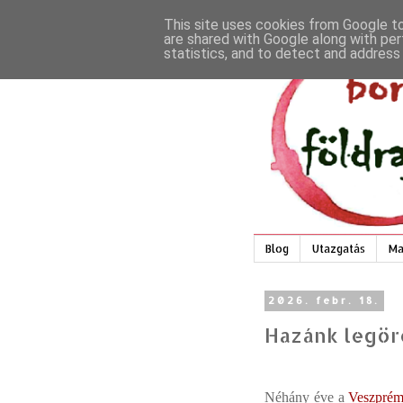
This site uses cookies from Google to 
are shared with Google along with per
statistics, and to detect and address
Blog
Utazgatás
Ma
2026. febr. 18.
Hazánk legör
Néhány éve a
Veszprémi