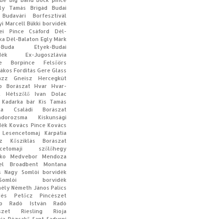
que
Big Band
Bock pince
ly Tamás
Brigád
Budai
Budavári Borfesztivál
yi Marcell
Bükki borvidék
ei Pince
Csáford
Dél-
ka
Dél-Balaton
Egly Márk
-Buda
Etyek-Budai
dék
Ex-Jugoszlávia
te Borpince
Felsőörs
rákos
Fordítás
Gere
Glass
azz
Gneisz
Hercegkút
op Borászat
Hvar
Hvar-
t
Hétszőlő
Ivan Dolac
Kadarka bár
Kis Tamás
aka Családi Borászat
ndorozsma
Kiskunsági
dék
Kovács Pince
Kovács
 Lesencetomaj
Kárpátia
z
Kősziklás Borászat
ncetomaji szőlőhegy
ko
Medvebor
Mendoza
el Broadbent
Montana
s
Nagy Somlói borvidék
-Somlói borvidék
ély
Németh János
Palics
dès
Petőcz Pincészet
p
Radó István
Radó
szet
Riesling
Rioja