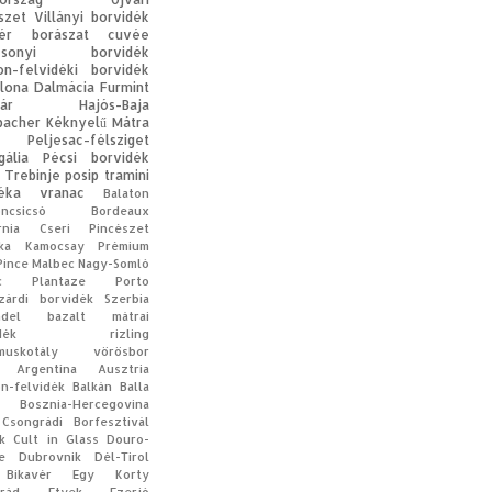
szet
Villányi borvidék
ér
borászat
cuvée
acsonyi borvidék
on-felvidéki borvidék
lona
Dalmácia
Furmint
ár
Hajós-Baja
bacher
Kéknyelű
Mátra
Peljesac-félsziget
gália
Pécsi borvidék
Trebinje
posip
tramini
éka
vranac
Balaton
oncsicsó
Bordeaux
rnia
Cseri Pincészet
ka
Kamocsay Prémium
Pince
Malbec
Nagy-Somló
c
Plantaze
Porto
zárdi borvidék
Szerbia
ndel
bazalt
mátrai
dék
rizling
muskotály
vörösbor
Argentína
Ausztria
on-felvidék
Balkán
Balla
Bosznia-Hercegovina
Csongrádi Borfesztivál
k
Cult in Glass
Douro-
e
Dubrovnik
Dél-Tirol
Bikavér
Egy Korty