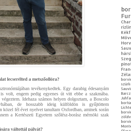
bor
Fur
Cha
rizli
Kékf
Möv
Horv
Sauv
hárs
Sze
pino
Fran
Zéla
lat lecserélted a metszőollóra?
borvi
szürk
sztronómiájában tevékenykedtek. Egy darabig édesanyám
Sauvi
 is volt, engem pedig egyenes út vitt ebbe a szakmába.
Barcz
Juhfa
n végeztem. Idehaza számos helyen dolgoztam, a Boscolo
bortú
yhában, de hosszabb ideig külföldön is gyűjtöttem
Licht
en közel fél évet nyelvet tanultam Oxfordban, aminek során
borvi
nem a Kertészeti Egyetem szőlész-borász mérnöki szak
zöldv
borvi
Mont
sára váltottál pályát?
Olasz