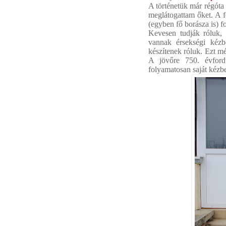
A történetük már régóta 
meglátogattam őket. A f
(egyben fő borásza is) 
Kevesen tudják róluk,
vannak érsekségi kézb
készítenek róluk. Ezt m
A jövőre 750. évfordu
folyamatosan saját kéz