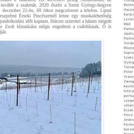
Csong
m tovább a szakmát. 2020 őszén a Szent György-hegyen
Borke
Hauz
 december 22-én, fél ötkor megcsörrent a telefon. Liptai
Karác
Veszprémi Érseki Pincészetnél lenne egy munkalehetőség
Lesen
ndolkodási időt kaptam. Három szürettel a hátam mögött
Mád
de Zsolt bíztatására mégis engedtem a csábításnak. Ő is
Panno
áját.
Apá
Panno
Verdo
Rhon
Sopro
Szeks
Györg
Torna
Péter
Vrane
Zweig
kastel
interj
portu
szeg
villán
Észak
Pince
Andro
Feren
borvi