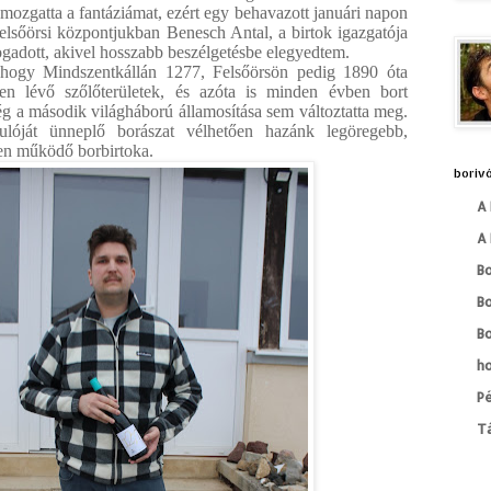
mozgatta a fantáziámat, ezért egy behavazott januári napon
elsőörsi központjukban Benesch Antal, a birtok igazgatója
fogadott, akivel hosszabb beszélgetésbe elegyedtem.
 hogy Mindszentkállán 1277, Felsőörsön pedig 1890 óta
en lévő szőlőterületek, és azóta is minden évben bort
ég a második világháború államosítása sem változtatta meg.
lóját ünneplő borászat vélhetően hazánk legöregebb,
ben működő borbirtoka.
borivó
A 
A 
B
B
Bo
h
Pé
T