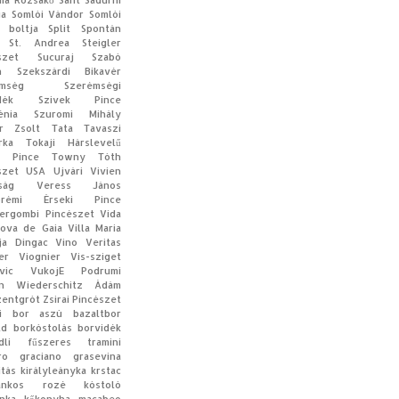
ia
Rózsakő
Sant Sadurni
ia
Somlói Vándor
Somlói
 boltja
Split
Spontán
St. Andrea
Steigler
szet
Sucuraj
Szabó
n
Szekszárdi Bikavér
mség
Szerémségi
dék
Szivek Pince
énia
Szuromi Mihály
r Zsolt
Tata
Tavaszi
rka
Tokaji Hárslevelű
a Pince
Towny
Tóth
szet
USA
Ujvári Vivien
ság
Veress János
prémi Érseki Pince
ergombi Pincészet
Vida
Nova de Gaia
Villa Maria
ija Dingac
Vino Veritas
er
Viognier
Vis-sziget
vic
VukojE Podrumi
n
Wiederschitz Ádám
zentgrót
Zsirai Pincészet
di bor
aszú
bazaltbor
ld
borkóstolás
borvidék
dli
fűszeres tramini
ro
graciano
grasevina
ítás
királyleányka
krstac
rankos rozé
kóstoló