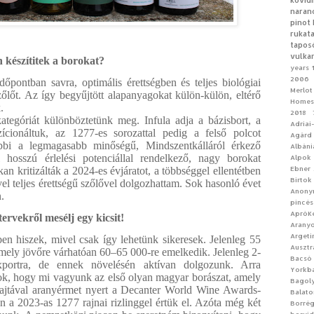
kövid
naran
pinot 
rukat
tapos
vulka
 készítitek a borokat?
years
2006 
őpontban savra, optimális érettségben és teljes biológiai
Merlot
zőlőt. Az így begyűjtött alapanyagokat külön-külön, eltérő
Homes
.
2018
tegóriát különböztetünk meg. Infula adja a bázisbort, a
Adriai
ícionáltuk, az 1277-es sorozattal pedig a felső polcot
Agárd
bi a legmagasabb minőségű, Mindszentkálláról érkező
Albáni
 hosszú érlelési potenciállal rendelkező, nagy borokat
Alpok
Ebner
an kritizálták a 2024-es évjáratot, a többséggel ellentétben
Birtok
l teljes érettségű szőlővel dolgozhattam. Sok hasonló évet
Anon
.
pincés
ApróKe
tervekről mesélj egy kicsit!
Aranyo
Argeti
n hiszek, mivel csak így lehetünk sikeresek. Jelenleg 55
Ausztr
amely jövőre várhatóan 60–65 000-re emelkedik. Jelenleg 2-
Bacsó
ortra, de ennek növelésén aktívan dolgozunk. Arra
Yorkb
k, hogy mi vagyunk az első olyan magyar borászat, amely
Bagoly
fajtával aranyérmet nyert a Decanter World Wine Awards-
Balato
n a 2023-as 1277 rajnai rizlinggel értük el. Azóta még két
Borrég