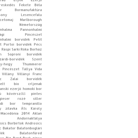
rád
Etyek
Ezerjó
reskedés
Fekete Béla
er Bormanufaktúra
sony
Lesencefalu
cetomaj
Marlborough
Németország
nhalma
Pannonhalmi
tsági Pincészet
nhalmi borvidék
Petit
t
Portoi borvidék
Pécs
e
Ráspi
Sarki Róka Borház
n
Soproni borvidék
zárdi-borvidék
Szent
y-hegy
Thummerer
i Pincészet
Tállya
Vida
Villány
Villányi Franc
c
Zalai borvidék
elt
bio
crljenak
anski
ezerjó
homoki bor
ú
kövérszőlő
pintes
gieser
rozé
siller
edi bor
tempranillo
y
zilavka
Áts Károly
-Macedónia
2014
Aklan
Andornaktálya
sics Borbirtok
Androsics
c
Bakator
Balatonboglári
dék
Balatonfüred