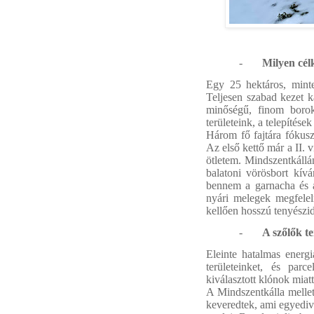
-
Milyen célk
Egy 25 hektáros, minte
Teljesen szabad kezet 
minőségű, finom borok
területeink, a telepítés
Három fő fajtára fókuszá
Az első kettő már a II. v
ötletem. Mindszentkállá
balatoni vörösbort kívá
bennem a garnacha és a
nyári melegek megfele
kellően hosszú tenyészidő
-
A szőlők te
Eleinte hatalmas energi
területeinket, és parc
kiválasztott klónok miatt
A Mindszentkálla melle
keveredtek, ami egyedivé 