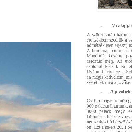
-
Mi alapján
A szüret során három id
érettségben szedjük a s
hőmérsékleten erjesztjük
A boroknál három fő ka
Mandorlát középre poz
céloztuk meg. Az utób
szőlőből készül. Ennél
kívánunk létrehozni. Sok
én mégis kedveltem, mive
szeretnék még a jövőben
-
A jövőbeli 
Csak a magas minőségbe
000 palacknál tartunk, 
3000 palack megy exp
különösen büszke vagyo
nemzetközi fehérszőlő-
on. Ezt a sikert 2024-be