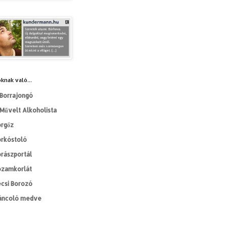
knak való...
Borrajongó
Művelt Alkoholista
orgőz
orkóstoló
rászportál
ozamkorlát
csi Borozó
áncoló medve