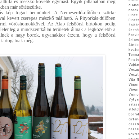
Román
 bazalttufa és mészkő követik egymást. Egyik pillanatban még
d’Ano
ikban már sötétszürke.
borok
ás kép fogad bennünket. A Nemeserdő-dűlőben szürke
Pince
al kevert cserepes mészkő található. A Pityorkás-dűlőben
Pincé
rmi vöröshomokkővel. Az Alap felsőörsi birtokon pedig
Zoltá
elenleg a mindszentkállai területek állnak a legközelebb a
Szeré
ülnek a nagy borok, ugyanakkor érzem, hogy a felsőörsi
Borvi
Szlov
t tartogatnak még.
Sándo
Kvate
Torm
Pincé
Vajda
Vesz
Veszt
Vila 
Vinar
Viogn
Vujno
Vylya
Zalas
alföl
borfö
cirfan
gaszt
házas
kékf