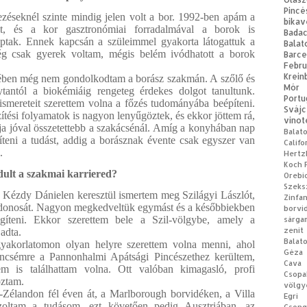
Pincé
zéseknél szinte mindig jelen volt a bor. 1992-ben apám a
bikav
lt, és a kor gasztronómiai forradalmával a borok is
Bad
kaptak. Ennek kapcsán a szüleimmel gyakorta látogattuk a
Balat
ég csak gyerek voltam, mégis belém ivódhatott a borok
Barce
Febru
Krein
ében még nem gondolkodtam a borász szakmán. A szőlő és
Mór
tantól a biokémiáig rengeteg érdekes dolgot tanultunk.
Portu
smereteit szerettem volna a főzés tudományába beépíteni.
Svájc
tési folyamatok is nagyon lenyűgöztek, és ekkor jöttem rá,
vinot
a jóval összetettebb a szakácsénál. Amíg a konyhában nap
Balat
síteni a tudást, addig a borásznak évente csak egyszer van
Califo
.
Hertz
Koch 
ult a szakmai karriered?
Orebi
Szeks
 Kézdy Dánielen keresztül ismertem meg Szilágyi Lászlót,
Zinfa
ajdonosát. Nagyon megkedveltük egymást és a későbbiekben
borvi
gíteni. Ekkor szerettem bele a Szil-völgybe, amely a
sárga
zenit
adta.
Balat
akorlatomon olyan helyre szerettem volna menni, ahol
Géza
encsémre a Pannonhalmi Apátsági Pincészethez kerültem,
Cava
m is találhattam volna. Ott valóban kimagasló, profi
Csopa
oztam.
völgy
-Zélandon fél éven át, a Marlborough borvidéken, a Villa
Egri 
szoltam a tudásom, ezt követően pedig Ausztriában, az