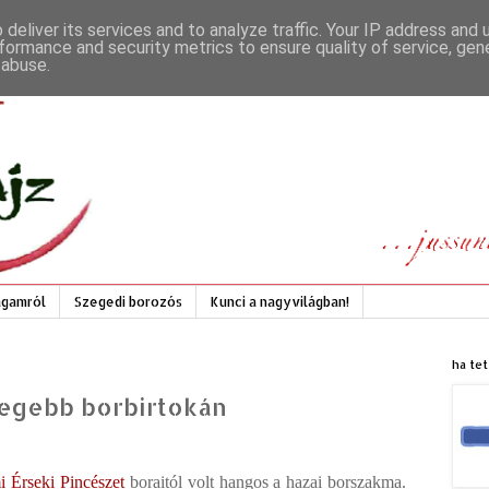
deliver its services and to analyze traffic. Your IP address and
formance and security metrics to ensure quality of service, ge
 abuse.
gamról
Szegedi borozós
Kunci a nagyvilágban!
ha tet
egebb borbirtokán
 Érseki Pincészet
boraitól volt hangos a hazai borszakma.