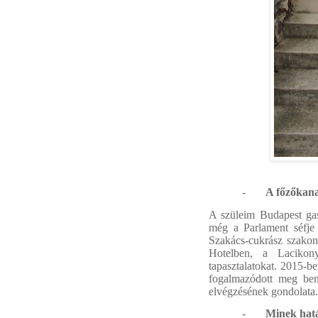
-
A főzőkana
A szüleim Budapest ga
még a Parlament séfje
Szakács-cukrász szako
Hotelben, a Lacikon
tapasztalatokat. 2015-b
fogalmazódott meg ben
elvégzésének gondolata.
-
Minek hatá