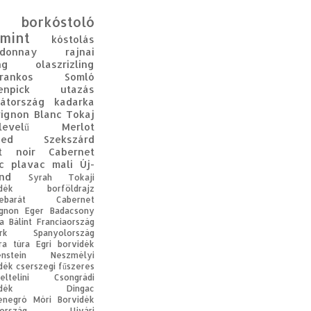
borkóstoló
mint
kóstolás
rdonnay
rajnai
ng
olaszrizling
rankos
Somló
enpick
utazás
átország
kadarka
ignon Blanc
Tokaj
levelű
Merlot
ged
Szekszárd
t noir
Cabernet
c
plavac mali
Új-
nd
Syrah
Tokaji
dék
borföldrajz
ebarát
Cabernet
gnon
Eger
Badacsony
a Bálint
Franciaország
rk
Spanyolország
ra
túra
Egri borvidék
enstein
Neszmélyi
dék
cserszegi fűszeres
eltelini
Csongrádi
dék
Dingac
enegró
Móri Borvidék
ország
Ujvári