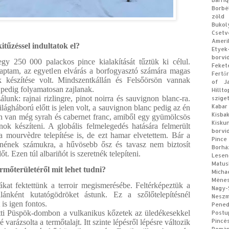
Barri
Borbé
zöld
Bukol
Csetv
Ameri
itűzéssel indultatok el?
Etyek
borvi
gy 250 000 palackos pince kialakítását tűztük ki célul.
Feke
kaptam, az egyetlen elvárás a borfogyasztó számára magas
Fertő
 készítése volt. Mindszentkállán és Felsőörsön vannak
of J
ek pedig folyamatosan zajlanak.
Hillt
lunk: rajnai rizlingre, pinot noirra és sauvignon blanc-ra.
szige
Kabar
ilágháború előtt is jelen volt, a sauvignon blanc pedig az én
Kisb
n van még syrah és cabernet franc, amiből egy gyümölcsös
Kisku
nok készíteni. A globális felmelegedés hatására felmerült
borvi
 mourvèdre telepítése is, de ezt hamar elvetettem. Bár a
Pince
lnének számukra, a hűvösebb ősz és tavasz nem biztosít
Borhá
t. Ezen túl albariñót is szeretnék telepíteni.
Lese
Matus
rmőterületéről mit lehet tudni?
Micha
Méne
ákat fektettünk a terroir megismerésébe. Feltérképeztük a
Nagy
ellánként kutatógödröket ástunk. Ez a szőlőtelepítésnél
Neszm
 is igen fontos.
Pene
tti Püspök-dombon a vulkanikus kőzetek az üledékesekkel
Postu
Pincé
varázsolta a termőtalajt. Itt szinte lépésről lépésre változik