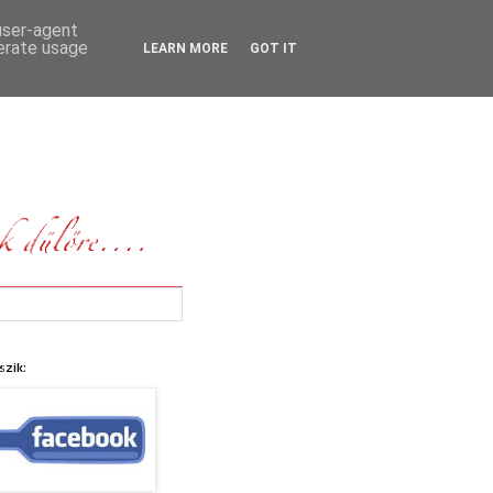
 user-agent
nerate usage
LEARN MORE
GOT IT
szik: