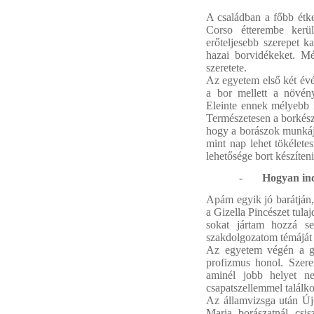
A családban a főbb étke
Corso étterembe kerü
erőteljesebb szerepet 
hazai borvidékeket. M
szeretete.
Az egyetem első két év
a bor mellett a növény
Eleinte ennek mélyebb i
Természetesen a borkészí
hogy a borászok munkáj
mint nap lehet tökélete
lehetősége bort készíteni
-
Hogyan ind
Apám egyik jó barátján,
a Gizella Pincészet tul
sokat jártam hozzá se
szakdolgozatom témáját 
Az egyetem végén a gy
profizmus honol. Szer
aminél jobb helyet ne
csapatszellemmel találk
Az államvizsga után Új
Maria borászatnál csi