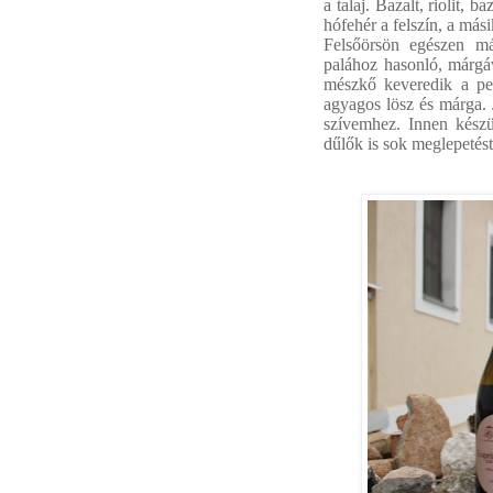
a talaj. Bazalt, riolit,
hófehér a felszín, a más
Felsőörsön egészen m
palához hasonló, márgáv
mészkő keveredik a pe
agyagos lösz és márga. J
szívemhez. Innen kész
dűlők is sok meglepetés