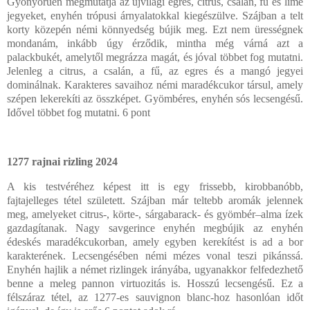
Gyönyörűen megmutatja az újvilági egres, citrus, csalán, fű és lime
jegyeket, enyhén trópusi árnyalatokkal kiegészülve. Szájban a telt
korty közepén némi könnyedség bújik meg. Ezt nem ürességnek
mondanám, inkább úgy érződik, mintha még várná azt a
palackbukét, amelytől megrázza magát, és jóval többet fog mutatni.
Jelenleg a citrus, a csalán, a fű, az egres és a mangó jegyei
dominálnak. Karakteres savaihoz némi maradékcukor társul, amely
szépen lekerekíti az összképet. Gyömbéres, enyhén sós lecsengésű.
Idővel többet fog mutatni. 6 pont
1277 rajnai rizling 2024
A kis testvéréhez képest itt is egy frissebb, kirobbanóbb,
fajtajelleges tétel született. Szájban már teltebb aromák jelennek
meg, amelyeket citrus-, körte-, sárgabarack- és gyömbér–alma ízek
gazdagítanak. Nagy savgerince enyhén megbújik az enyhén
édeskés maradékcukorban, amely egyben kerekítést is ad a bor
karakterének. Lecsengésében némi mézes vonal teszi pikánssá.
Enyhén hajlik a német rizlingek irányába, ugyanakkor felfedezhető
benne a meleg pannon virtuozitás is. Hosszú lecsengésű. Ez a
félszáraz tétel, az 1277-es sauvignon blanc-hoz hasonlóan időt