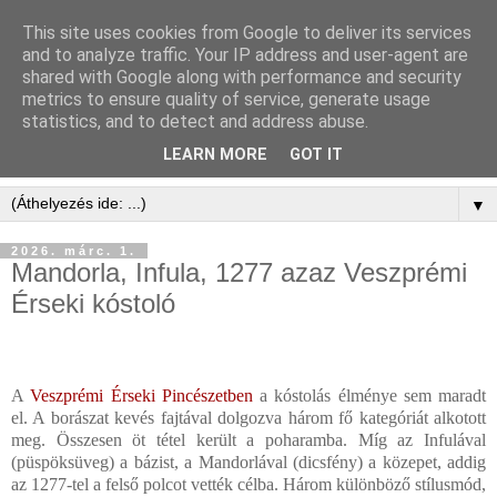
This site uses cookies from Google to deliver its services
and to analyze traffic. Your IP address and user-agent are
shared with Google along with performance and security
metrics to ensure quality of service, generate usage
statistics, and to detect and address abuse.
LEARN MORE
GOT IT
▼
2026. márc. 1.
Mandorla, Infula, 1277 azaz Veszprémi
Érseki kóstoló
A
Veszprémi Érseki Pincészetben
a kóstolás élménye sem maradt
el. A borászat kevés fajtával dolgozva három fő kategóriát alkotott
meg. Összesen ö
t
tétel került a poharamba. Míg az Infulával
(püspöksüveg) a bázist, a Mandorlával (dicsfény) a közepet, addig
az 1277-tel a felső polcot vették célba. Három különböző stílusmód,