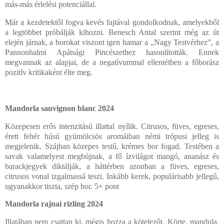
más-más érlelési potenciállal.
Már a kezdetektől fogva kevés fajtával gondolkodnak, amelyekből
a legtöbbet próbálják kihozni. Benesch Antal szerint még az út
elején járnak, a borokat viszont igen hamar a „Nagy Testvérhez”, a
Pannonhalmi Apátsági Pincészethez
hasonlították. Ennek
megvannak az alapjai, de a
negatívummal ellentétben
a főborász
pozitív kritikaként élte meg.
Mandorla sauvignon blanc 2024
Közepesen erős intenzitású illattal nyílik. Citrusos, füves, egreses,
érett fehér húsú gyümölcsös aromáiban némi trópusi jelleg is
megjelenik. Szájban közepes testű, krémes bor fogad. Testében a
savak valamelyest megbújnak, a fő ízvilágot mangó, ananász és
barackjegyek diktálják, a háttérben azonban a füves, egreses,
citrusos vonal izgalmassá teszi. Inkább kerek, populárisabb jellegű,
ugyanakkor tiszta, szép bor.
5+
pont
Mandorla rajnai rizling 2024
Illatában nem csattan ki, mégis hozza a kötelezőt. Körte, mandula,