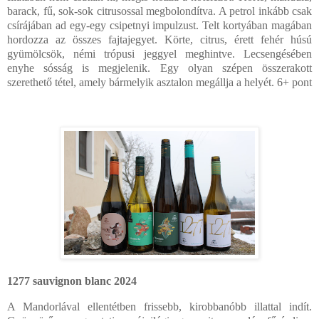
barack, fű, sok-sok citrusossal megbolondítva. A petrol inkább csak
csírájában ad egy-egy csipetnyi impulzust. Telt kortyában magában
hordozza az összes fajtajegyet. Körte, citrus, érett fehér húsú
gyümölcsök, némi trópusi jeggyel meghintve. Lecsengésében
enyhe sósság is megjelenik. Egy olyan szépen összerakott
szerethető tétel, amely bármelyik asztalon megállja a helyét.
6+ pont
1277 sauvignon blanc 2024
A Mandorlával ellentétben frissebb, kirobbanóbb illattal indít.