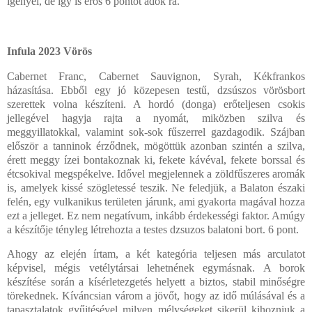
igényel, de így is erős 6 pontot adok rá.
Infula 2023 Vörös
Cabernet Franc, Cabernet Sauvignon, Syrah, Kékfrankos
házasítása. Ebből egy jó közepesen testű, dzsúszos vörösbort
szerettek volna készíteni. A hordó (donga) erőteljesen csokis
jellegével hagyja rajta a nyomát, miközben szilva és
meggyillatokkal, valamint sok-sok fűszerrel gazdagodik. Szájban
először a tanninok érződnek, mögöttük azonban szintén a szilva,
érett meggy ízei bontakoznak ki, fekete kávéval, fekete borssal és
étcsokival megspékelve. Idővel megjelennek a zöldfűszeres aromák
is, amelyek kissé szögletessé teszik. Ne feledjük, a Balaton északi
felén, egy vulkanikus területen járunk, ami gyakorta magával hozza
ezt a jelleget. Ez nem negatívum, inkább érdekességi faktor. Amúgy
a készítője tényleg létrehozta a testes dzsuzos balatoni bort. 6 pont.
Ahogy az elején írtam, a két kategória teljesen más arculatot
képvisel, mégis vetélytársai lehetnének egymásnak. A borok
készítése során a kísérletezgetés helyett a biztos, stabil minőségre
törekednek. Kíváncsian várom a jövőt, hogy az idő múlásával és a
tapasztalatok gyűjtésével milyen mélységeket sikerül kihozniuk a