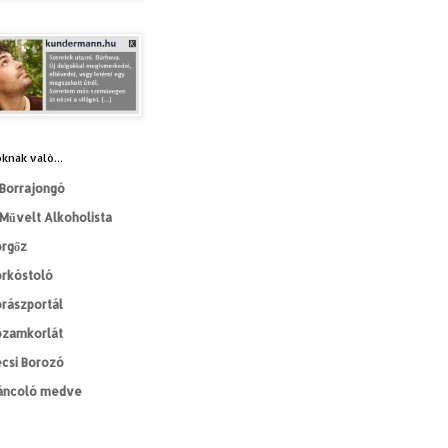
knak való...
Borrajongó
Művelt Alkoholista
orgőz
orkóstoló
rászportál
ozamkorlát
csi Borozó
áncoló medve