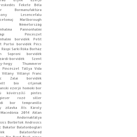
rád
Etyek
Ezerjó
reskedés
Fekete Béla
er Bormanufaktúra
sony
Lesencefalu
cetomaj
Marlborough
Németország
nhalma
Pannonhalmi
tsági Pincészet
nhalmi borvidék
Petit
t
Portoi borvidék
Pécs
e
Ráspi
Sarki Róka Borház
n
Soproni borvidék
zárdi-borvidék
Szent
y-hegy
Thummerer
i Pincészet
Tállya
Vida
Villány
Villányi Franc
c
Zalai borvidék
elt
bio
crljenak
anski
ezerjó
homoki bor
ú
kövérszőlő
pintes
gieser
rozé
siller
edi bor
tempranillo
y
zilavka
Áts Károly
-Macedónia
2014
Aklan
Andornaktálya
sics Borbirtok
Androsics
c
Bakator
Balatonboglári
dék
Balatonfüred