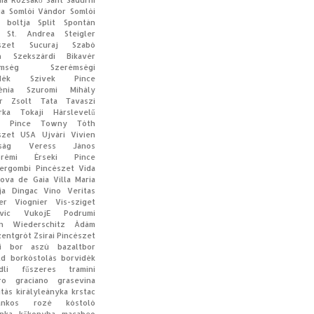
ia
Rózsakő
Sant Sadurni
ia
Somlói Vándor
Somlói
 boltja
Split
Spontán
St. Andrea
Steigler
szet
Sucuraj
Szabó
n
Szekszárdi Bikavér
mség
Szerémségi
dék
Szivek Pince
énia
Szuromi Mihály
r Zsolt
Tata
Tavaszi
rka
Tokaji Hárslevelű
a Pince
Towny
Tóth
szet
USA
Ujvári Vivien
ság
Veress János
prémi Érseki Pince
ergombi Pincészet
Vida
Nova de Gaia
Villa Maria
ija Dingac
Vino Veritas
er
Viognier
Vis-sziget
vic
VukojE Podrumi
n
Wiederschitz Ádám
zentgrót
Zsirai Pincészet
di bor
aszú
bazaltbor
ld
borkóstolás
borvidék
dli
fűszeres tramini
ro
graciano
grasevina
ítás
királyleányka
krstac
rankos rozé
kóstoló