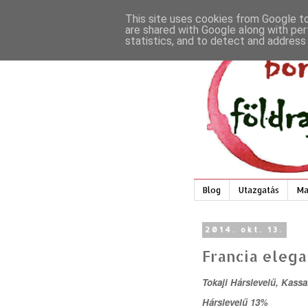
This site uses cookies from Google to 
are shared with Google along with per
statistics, and to detect and address
Blog
Utazgatás
Ma
2014. okt. 13.
Francia elega
Tokaji Hárslevelű, Kassa
Hárslevelű 13%