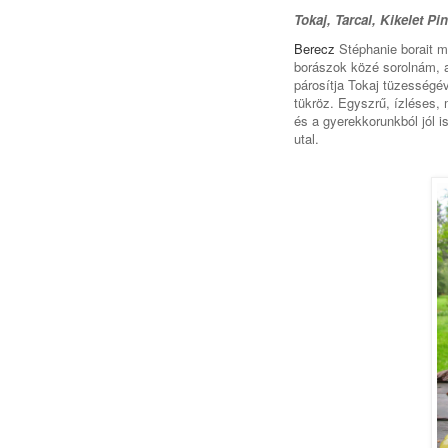
Tokaj, Tarcal, Kikelet Pi
Berecz
Stéphanie borait m
borászok közé sorolnám, a
párosítja Tokaj tüzességé
tükröz. Egyszrű, í
zléses, 
és a gyerekkorunkból jól i
utal.