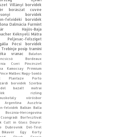
szet
Villányi borvidék
ér
borászat
cuvée
acsonyi borvidék
on-felvidéki borvidék
lona
Dalmácia
Furmint
ár
Hajós-Baja
bacher
Kéknyelű
Mátra
Peljesac-félsziget
gália
Pécsi borvidék
Trebinje
posip
tramini
éka
vranac
Balaton
oncsicsó
Bordeaux
rnia
Cseri Pincészet
ka
Kamocsay Prémium
Pince
Malbec
Nagy-Somló
c
Plantaze
Porto
zárdi borvidék
Szerbia
ndel
bazalt
mátrai
dék
rizling
muskotály
vörösbor
Argentína
Ausztria
on-felvidék
Balkán
Balla
Bosznia-Hercegovina
Csongrádi Borfesztivál
k
Cult in Glass
Douro-
e
Dubrovnik
Dél-Tirol
Bikavér
Egy Korty