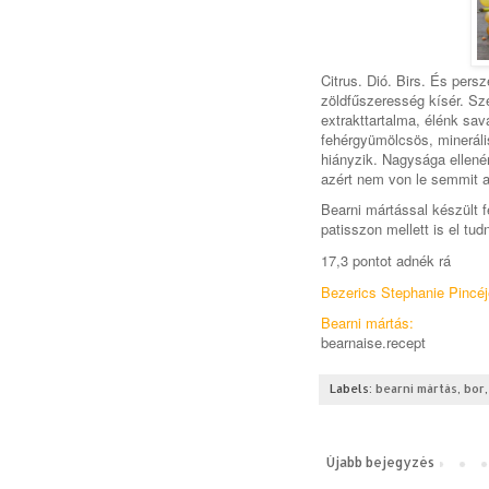
Citrus. Dió. Birs. És pers
zöldfűszeresség kísér. Szé
extrakttartalma, élénk sa
fehérgyümölcsös, minerál
hiányzik. Nagysága ellené
azért nem von le semmit az
Bearni mártással készült f
patisszon mellett is el tu
17,3 pontot adnék rá
Bezerics Stephanie Pincé
Bearni mártás:
bearnaise.recept
Labels:
bearni mártás
,
bor
Újabb bejegyzés