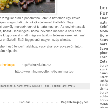
bor
Fur
ze virágillat árad a poharamból, amit a háttérben egy kevés
Cha
pen megmutatkozik tokajira jellemző illatfelhő. Nagy
rizli
vai csekély maradék cukrot is tartalmaznak. Az enyhén aszalt
Kékf
is, hosszú lecsengésű borból nevéhez méltóan a hárs sem
Möv
re kiugró savai miatt mégsem találom teljesen kereknek, ami
Horv
 értékéből. Ettől függetlenül nagyon szép alkotás.
Sauv
hárs
ehér húsú tengeri halakhoz, vagy akár egy egyszerű rántott
Sze
dnám képzelni.
pino
Fran
Zéla
je honlapja:
http://tokajkikelet.hu/
borvi
szürk
http://www.mindmegette.hu/bearni-martas-
Sauvi
Barcz
Juhfa
bortú
,
borkóstoló
,
hárslevelű
,
Kikelet
,
Tokaj
,
Tokaji Hárslevelű
Licht
borvi
zöldv
borvi
Főoldal
Régebbi bejegyzés
Mont
Olasz