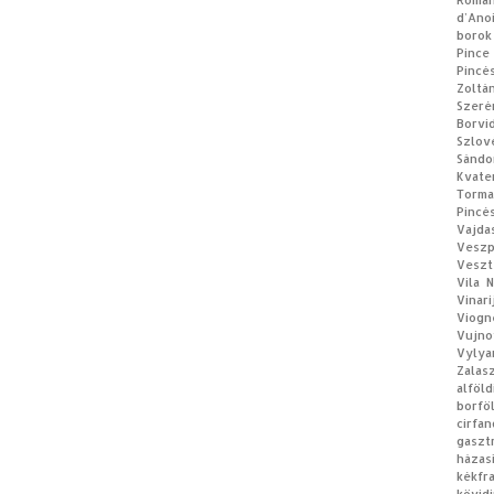
Román
d’Ano
borok
Pince
Pincé
Zoltá
Szeré
Borvi
Szlov
Sándo
Kvate
Torm
Pincé
Vajda
Vesz
Veszt
Vila 
Vinar
Viogn
Vujno
Vylya
Zalas
alföl
borfö
cirfan
gaszt
házas
kékf