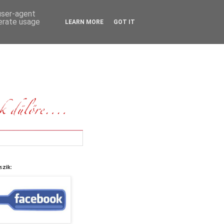
 user-agent
nerate usage
LEARN MORE
GOT IT
szik: