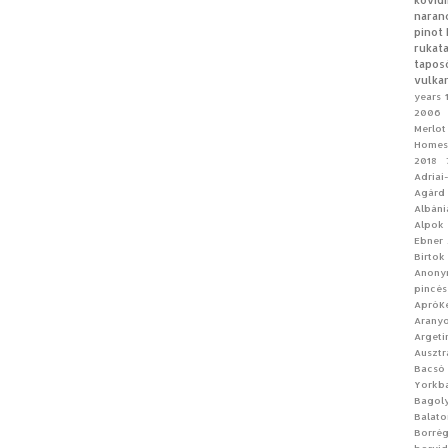
kövid
naran
pinot 
rukat
tapos
vulka
years
2006 
Merlot
Homes
2018
Adriai
Agárd
Albáni
Alpok
Ebner
Birtok
Anon
pincés
ApróKe
Aranyo
Argeti
Ausztr
Bacsó
Yorkb
Bagoly
Balato
Borrég