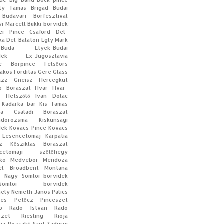
que
Big Band
Bock pince
ly Tamás
Brigád
Budai
Budavári Borfesztivál
yi Marcell
Bükki borvidék
ei Pince
Csáford
Dél-
ka
Dél-Balaton
Egly Márk
-Buda
Etyek-Budai
dék
Ex-Jugoszlávia
te Borpince
Felsőörs
rákos
Fordítás
Gere
Glass
azz
Gneisz
Hercegkút
op Borászat
Hvar
Hvar-
t
Hétszőlő
Ivan Dolac
Kadarka bár
Kis Tamás
aka Családi Borászat
ndorozsma
Kiskunsági
dék
Kovács Pince
Kovács
 Lesencetomaj
Kárpátia
z
Kősziklás Borászat
ncetomaji szőlőhegy
ko
Medvebor
Mendoza
el Broadbent
Montana
s
Nagy Somlói borvidék
-Somlói borvidék
ély
Németh János
Palics
dès
Petőcz Pincészet
p
Radó István
Radó
szet
Riesling
Rioja