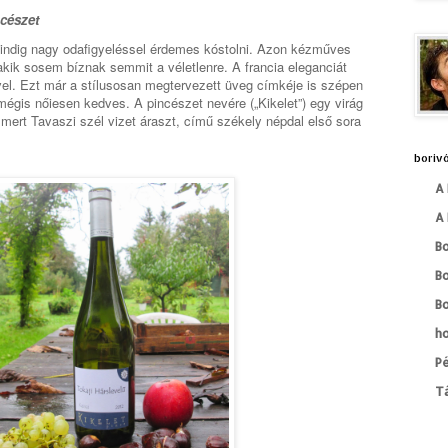
ncészet
indig nagy odafigyeléssel érdemes kóstolni. Azon kézműves
kik sosem bíznak semmit a véletlenre. A francia eleganciát
vel. Ezt már a stílusosan megtervezett üveg címkéje is szépen
mégis nőiesen kedves. A pincészet nevére („Kikelet”) egy virág
smert Tavaszi szél vizet áraszt, című székely népdal első sora
borivó
A 
A 
B
B
Bo
h
Pé
T