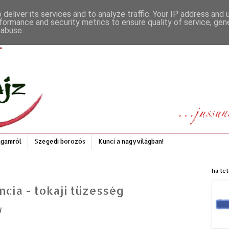
deliver its services and to analyze traffic. Your IP address and
formance and security metrics to ensure quality of service, ge
 abuse.
gamról
Szegedi borozós
Kunci a nagyvilágban!
ha tet
ncia - tokaji tüzesség
i