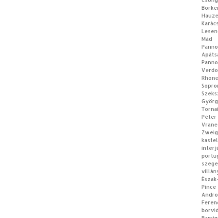
Csong
Borke
Hauz
Karác
Lesen
Mád
Panno
Apá
Panno
Verdo
Rhon
Sopro
Szeks
Györg
Torna
Péter
Vrane
Zweig
kastel
interj
portu
szeg
villán
Észak
Pince
Andro
Feren
borvi