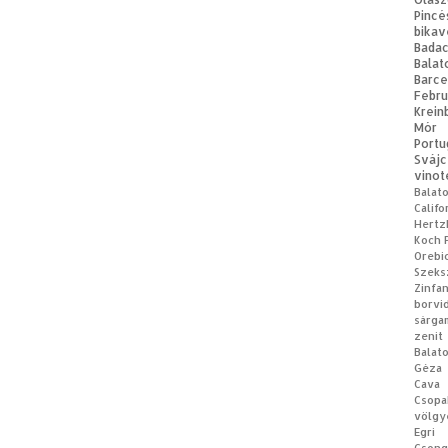
Pincé
bikav
Bad
Balat
Barce
Febru
Krein
Mór
Portu
Svájc
vinot
Balat
Califo
Hertz
Koch 
Orebi
Szeks
Zinfa
borvi
sárga
zenit
Balat
Géza
Cava
Csopa
völgy
Egri 