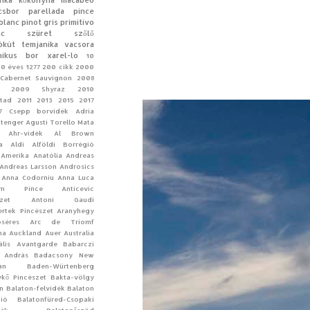
inka
kőkonyha
macabeo
csbor
parellada
pince
blanc
pinot gris
primitivo
ac
szüret
szőlő
ókút
temjanika
vacsora
nikus bor
xarel-lo
10
10 éves
1277
200 cikk
2000
Cabernet Sauvignon
2008
2009 Shyraz
2010
tad
2011
2013
2015
2017
7 Csepp borvidék
Adria
-tenger
Agusti Torello Mata
Ahr-vidék
Al Brown
a
Aldi
Alföldi Borrégió
Amerika
Anatólia
Andreas
Andreas Larsson
Androsics
Anna Codorniu
Anna Luca
ym Pince
Anticevic
zet
Antoni Gaudí
rtek Pincészet
Aranyhegy
séres
Arc de Triomf
na
Auckland
Auer
Australia
ális
Avantgarde
Babarczi
 András
Badacsony New
an
Baden-Würtenberg
kő Pincészet
Bakta-völgy
n Balaton-felvidék
Balaton
ió
Balatonfüred-Csopaki