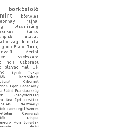
borkóstoló
mint
kóstolás
rdonnay
rajnai
ng
olaszrizling
rankos
Somló
enpick
utazás
átország
kadarka
ignon Blanc
Tokaj
levelű
Merlot
ged
Szekszárd
t noir
Cabernet
c
plavac mali
Új-
nd
Syrah
Tokaji
dék
borföldrajz
ebarát
Cabernet
gnon
Eger
Badacsony
a Bálint
Franciaország
rk
Spanyolország
ra
túra
Egri borvidék
enstein
Neszmélyi
dék
cserszegi fűszeres
eltelini
Csongrádi
dék
Dingac
enegró
Móri Borvidék
ország
Ujvári