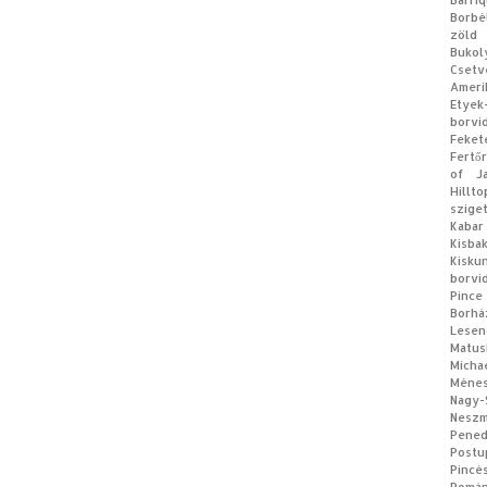
Barri
Borbé
zöld
Bukol
Csetv
Ameri
Etyek
borvi
Feke
Fertő
of J
Hillt
szige
Kabar
Kisb
Kisku
borvi
Pince
Borhá
Lese
Matus
Micha
Méne
Nagy
Neszm
Pene
Postu
Pincé