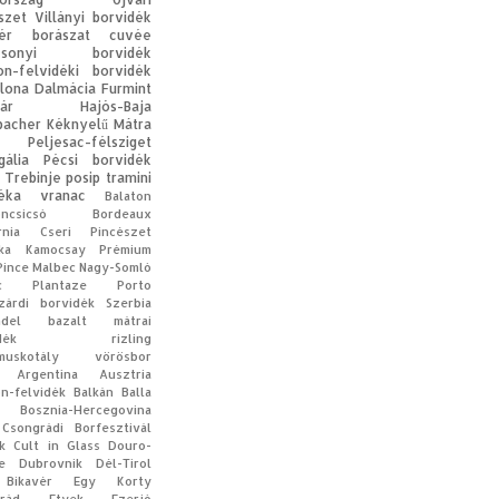
szet
Villányi borvidék
ér
borászat
cuvée
acsonyi borvidék
on-felvidéki borvidék
lona
Dalmácia
Furmint
ár
Hajós-Baja
bacher
Kéknyelű
Mátra
Peljesac-félsziget
gália
Pécsi borvidék
Trebinje
posip
tramini
éka
vranac
Balaton
oncsicsó
Bordeaux
rnia
Cseri Pincészet
ka
Kamocsay Prémium
Pince
Malbec
Nagy-Somló
c
Plantaze
Porto
zárdi borvidék
Szerbia
ndel
bazalt
mátrai
dék
rizling
muskotály
vörösbor
Argentína
Ausztria
on-felvidék
Balkán
Balla
Bosznia-Hercegovina
Csongrádi Borfesztivál
k
Cult in Glass
Douro-
e
Dubrovnik
Dél-Tirol
Bikavér
Egy Korty