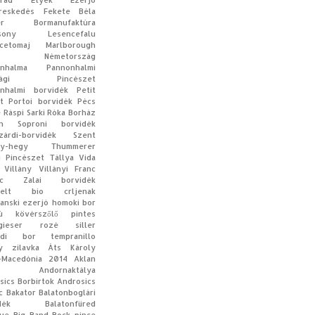
rád
Etyek
Ezerjó
reskedés
Fekete Béla
er Bormanufaktúra
sony
Lesencefalu
cetomaj
Marlborough
Németország
nhalma
Pannonhalmi
tsági Pincészet
nhalmi borvidék
Petit
t
Portoi borvidék
Pécs
e
Ráspi
Sarki Róka Borház
n
Soproni borvidék
zárdi-borvidék
Szent
y-hegy
Thummerer
i Pincészet
Tállya
Vida
Villány
Villányi Franc
c
Zalai borvidék
elt
bio
crljenak
anski
ezerjó
homoki bor
ú
kövérszőlő
pintes
gieser
rozé
siller
edi bor
tempranillo
y
zilavka
Áts Károly
-Macedónia
2014
Aklan
Andornaktálya
sics Borbirtok
Androsics
c
Bakator
Balatonboglári
dék
Balatonfüred