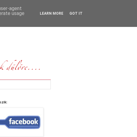
 user-agent
nerate usage
LEARN MORE
GOT IT
szik: