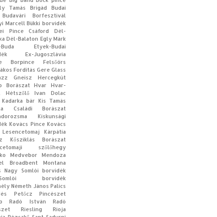
que
Big Band
Bock pince
ly Tamás
Brigád
Budai
Budavári Borfesztivál
yi Marcell
Bükki borvidék
ei Pince
Csáford
Dél-
ka
Dél-Balaton
Egly Márk
-Buda
Etyek-Budai
dék
Ex-Jugoszlávia
te Borpince
Felsőörs
rákos
Fordítás
Gere
Glass
azz
Gneisz
Hercegkút
op Borászat
Hvar
Hvar-
t
Hétszőlő
Ivan Dolac
Kadarka bár
Kis Tamás
aka Családi Borászat
ndorozsma
Kiskunsági
dék
Kovács Pince
Kovács
 Lesencetomaj
Kárpátia
z
Kősziklás Borászat
ncetomaji szőlőhegy
ko
Medvebor
Mendoza
el Broadbent
Montana
s
Nagy Somlói borvidék
-Somlói borvidék
ély
Németh János
Palics
dès
Petőcz Pincészet
p
Radó István
Radó
szet
Riesling
Rioja