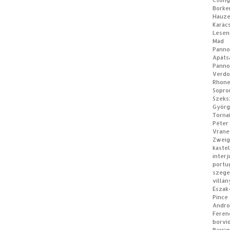
Csong
Borke
Hauz
Karác
Lesen
Mád
Panno
Apá
Panno
Verdo
Rhon
Sopro
Szeks
Györg
Torna
Péter
Vrane
Zweig
kastel
interj
portu
szeg
villán
Észak
Pince
Andro
Feren
borvi