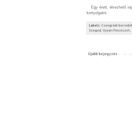
Egy érett, élvezhető rajn
kortyolgatni.
Labels:
Csongrádi borvidé
Szeged
,
Ujvári Pincészet
,
Újabb bejegyzés