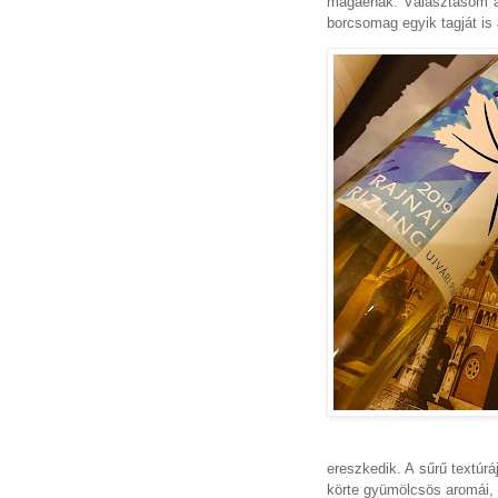
magáénak. Választásom arr
borcsomag egyik tagját is 
ereszkedik. A sűrű textúráj
körte gyümölcsös aromái