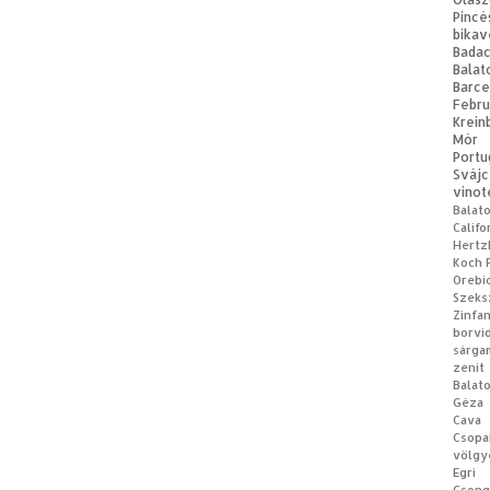
Pincé
bikav
Bad
Balat
Barce
Febru
Krein
Mór
Portu
Svájc
vinot
Balat
Califo
Hertz
Koch 
Orebi
Szeks
Zinfa
borvi
sárga
zenit
Balat
Géza
Cava
Csopa
völgy
Egri 