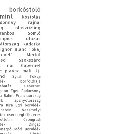
borkóstoló
mint
kóstolás
rdonnay
rajnai
ng
olaszrizling
rankos
Somló
enpick
utazás
átország
kadarka
ignon Blanc
Tokaj
levelű
Merlot
ged
Szekszárd
t noir
Cabernet
c
plavac mali
Új-
nd
Syrah
Tokaji
dék
borföldrajz
ebarát
Cabernet
gnon
Eger
Badacsony
a Bálint
Franciaország
rk
Spanyolország
ra
túra
Egri borvidék
enstein
Neszmélyi
dék
cserszegi fűszeres
eltelini
Csongrádi
dék
Dingac
enegró
Móri Borvidék
ország
Ujvári