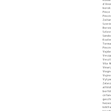
Román
d’Ano
borok
Pince
Pincé
Zoltá
Szeré
Borvi
Szlov
Sándo
Kvate
Torm
Pincé
Vajda
Vesz
Veszt
Vila 
Vinar
Viogn
Vujno
Vylya
Zalas
alföl
borfö
cirfan
gaszt
házas
kékf