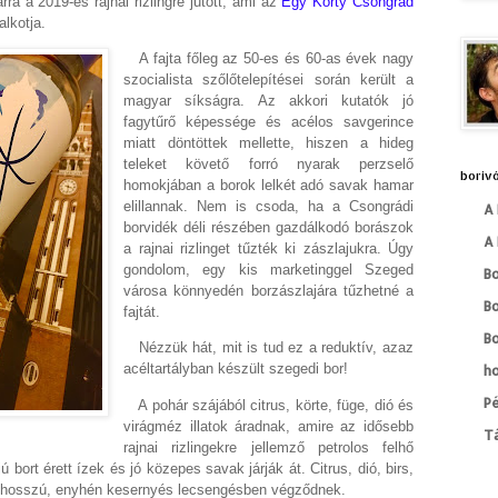
a a 2019-es rajnai rizlingre jutott, ami az
Egy Korty Csongrád
alkotja.
A fajta főleg az 50-es és 60-as évek nagy
szocialista szőlőtelepítései során került a
magyar síkságra. Az akkori kutatók jó
fagytűrő képessége és acélos savgerince
miatt döntöttek mellette, hiszen a hideg
teleket követő forró nyarak perzselő
borivó
homokjában a borok lelkét adó savak hamar
elillannak. Nem is csoda, ha a Csongrádi
A 
borvidék déli részében gazdálkodó borászok
A 
a rajnai rizlinget tűzték ki zászlajukra. Úgy
gondolom, egy kis marketinggel Szeged
B
városa könnyedén borzászlajára tűzhetné a
B
fajtát.
Bo
Nézzük hát, mit is tud ez a reduktív, azaz
acéltartályban készült szegedi bor!
h
Pé
A pohár szájából citrus, körte, füge, dió és
virágméz illatok áradnak, amire az idősebb
T
rajnai rizlingekre jellemző petrolos felhő
ú bort érett ízek és jó közepes savak járják át. Citrus, dió, birs,
, hosszú, enyhén kesernyés lecsengésben végződnek.