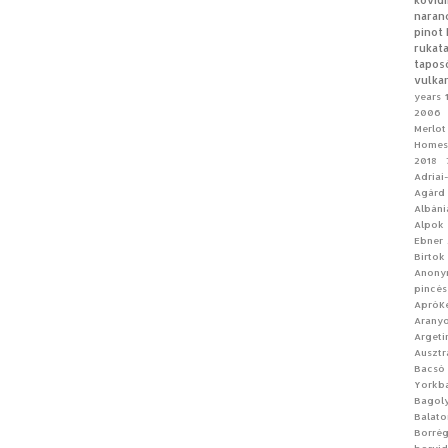
kövid
naran
pinot 
rukat
tapos
vulka
years
2006 
Merlot
Homes
2018
Adriai
Agárd
Albáni
Alpok
Ebner
Birtok
Anon
pincés
ApróKe
Aranyo
Argeti
Ausztr
Bacsó
Yorkb
Bagoly
Balato
Borrég