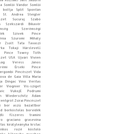
ia
Rózsakő
Sant Sadurni
ia
Somlói Vándor
Somlói
 boltja
Split
Spontán
St. Andrea
Steigler
szet
Sucuraj
Szabó
n
Szekszárdi Bikavér
mség
Szerémségi
dék
Szivek Pince
énia
Szuromi Mihály
r Zsolt
Tata
Tavaszi
rka
Tokaji Hárslevelű
a Pince
Towny
Tóth
szet
USA
Ujvári Vivien
ság
Veress János
prémi Érseki Pince
ergombi Pincészet
Vida
Nova de Gaia
Villa Maria
ija Dingac
Vino Veritas
er
Viognier
Vis-sziget
vic
VukojE Podrumi
n
Wiederschitz Ádám
zentgrót
Zsirai Pincészet
di bor
aszú
bazaltbor
ld
borkóstolás
borvidék
dli
fűszeres tramini
ro
graciano
grasevina
ítás
királyleányka
krstac
rankos rozé
kóstoló