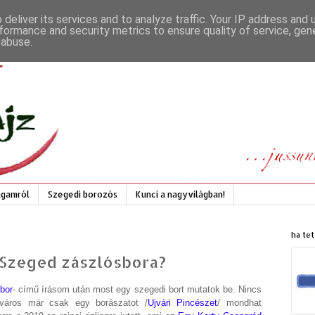
deliver its services and to analyze traffic. Your IP address and
formance and security metrics to ensure quality of service, ge
 abuse.
gamról
Szegedi borozós
Kunci a nagyvilágban!
ha tet
 Szeged zászlósbora?
 bor
- című írásom után most egy szegedi bort mutatok be. Nincs
város már csak egy borászatot /
Ujvári Pincészet
/ mondhat