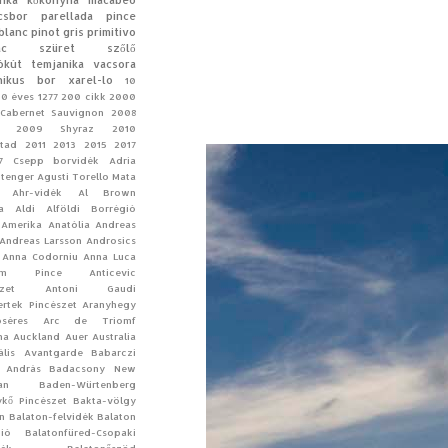
inka
kőkonyha
macabeo
csbor
parellada
pince
blanc
pinot gris
primitivo
ac
szüret
szőlő
ókút
temjanika
vacsora
nikus bor
xarel-lo
10
10 éves
1277
200 cikk
2000
Cabernet Sauvignon
2008
2009 Shyraz
2010
tad
2011
2013
2015
2017
7 Csepp borvidék
Adria
-tenger
Agusti Torello Mata
Ahr-vidék
Al Brown
a
Aldi
Alföldi Borrégió
Amerika
Anatólia
Andreas
Andreas Larsson
Androsics
Anna Codorniu
Anna Luca
ym Pince
Anticevic
zet
Antoni Gaudí
rtek Pincészet
Aranyhegy
séres
Arc de Triomf
na
Auckland
Auer
Australia
ális
Avantgarde
Babarczi
 András
Badacsony New
an
Baden-Würtenberg
kő Pincészet
Bakta-völgy
n Balaton-felvidék
Balaton
ió
Balatonfüred-Csopaki