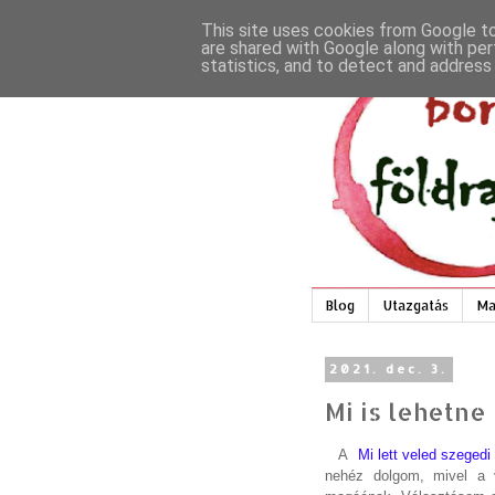
This site uses cookies from Google to 
are shared with Google along with per
statistics, and to detect and address
Blog
Utazgatás
Ma
2021. dec. 3.
Mi is lehetne
A
Mi lett veled szegedi
nehéz dolgom, mivel a 