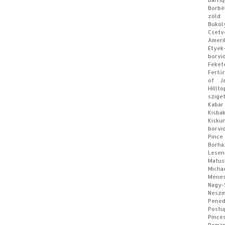
Barri
Borbé
zöld
Bukol
Csetv
Ameri
Etyek
borvi
Feke
Fertő
of J
Hillt
szige
Kabar
Kisb
Kisku
borvi
Pince
Borhá
Lese
Matus
Micha
Méne
Nagy
Neszm
Pene
Postu
Pincé