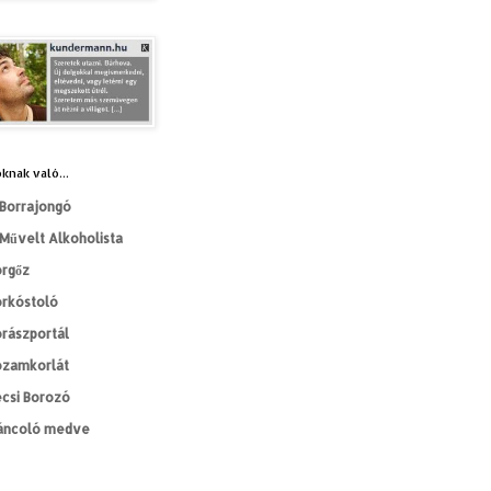
knak való...
Borrajongó
Művelt Alkoholista
orgőz
orkóstoló
rászportál
ozamkorlát
csi Borozó
áncoló medve