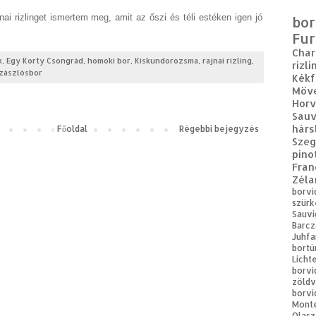
ai rizlinget ismertem meg, amit az őszi és téli estéken igen jó
bor
Fur
Cha
k
,
Egy Korty Csongrád
,
homoki bor
,
Kiskundorozsma
,
rajnai rizling
,
rizli
zászlósbor
Kékf
Möv
Horv
Sauv
hárs
Főoldal
Régebbi bejegyzés
Sze
pino
Fran
Zéla
borvi
szürk
Sauvi
Barcz
Juhfa
bortú
Licht
borvi
zöldv
borvi
Mont
Olasz