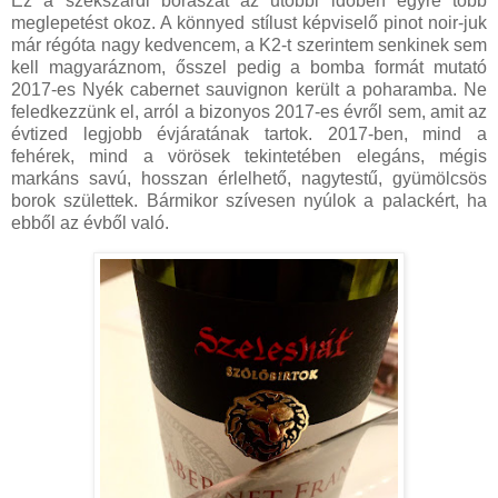
Ez a szekszárdi borászat az utóbbi időben egyre több
meglepetést okoz. A könnyed stílust képviselő pinot noir-juk
már régóta nagy kedvencem, a K2-t szerintem senkinek sem
kell magyaráznom, ősszel pedig a bomba formát mutató
2017-es Nyék cabernet sauvignon került a poharamba. Ne
feledkezzünk el, arról a bizonyos 2017-es évről sem, amit az
évtized legjobb évjáratának tartok. 2017-ben, mind a
fehérek, mind a vörösek tekintetében elegáns, mégis
markáns savú, hosszan érlelhető, nagytestű, gyümölcsös
borok születtek. Bármikor szívesen nyúlok a palackért, ha
ebből az évből való.