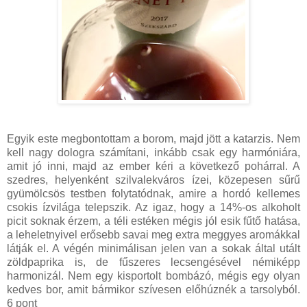
Egyik este megbontottam a borom, majd jött a katarzis. Nem
kell nagy dologra számítani, inkább csak egy harmóniára,
amit jó inni, majd az ember kéri a következő pohárral. A
szedres, helyenként szilvalekváros ízei, közepesen sűrű
gyümölcsös testben folytatódnak, amire a hordó kellemes
csokis ízvilága telepszik. Az igaz, hogy a 14%-os alkoholt
picit soknak érzem, a téli estéken mégis jól esik fűtő hatása,
a leheletnyivel erősebb savai meg extra meggyes aromákkal
látják el. A végén minimálisan jelen van a sokak által utált
zöldpaprika is, de fűszeres lecsengésével némiképp
harmonizál. Nem egy kisportolt bombázó, mégis egy olyan
kedves bor, amit bármikor szívesen előhúznék a tarsolyból.
6 pont