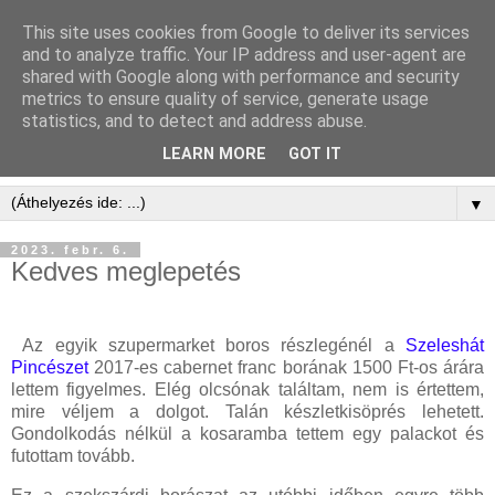
This site uses cookies from Google to deliver its services
and to analyze traffic. Your IP address and user-agent are
shared with Google along with performance and security
metrics to ensure quality of service, generate usage
statistics, and to detect and address abuse.
LEARN MORE
GOT IT
▼
2023. febr. 6.
Kedves meglepetés
Az egyik szupermarket boros részlegénél a
Szeleshát
Pincészet
2017-es cabernet franc borának 1500 Ft-os árára
lettem figyelmes. Elég olcsónak találtam, nem is értettem,
mire véljem a dolgot. Talán készletkisöprés lehetett.
Gondolkodás nélkül a kosaramba tettem egy palackot és
futottam tovább.