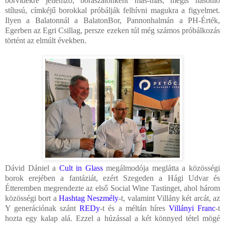
borvidékre jellemző, borászatonként más-más, mégis hasonló
stílusú, címkéjű borokkal próbálják felhívni magukra a figyelmet.
Ilyen a Balatonnál a BalatonBor, Pannonhalmán a PH-Érték,
Egerben az Egri Csillag, persze ezeken túl még számos próbálkozás
történt az elmúlt években.
Dávid Dániel a
Cult in Glass
megálmodója meglátta a közösségi
borok erejében a fantáziát, ezért Szegeden a Hági Udvar és
Étteremben megrendezte az első Social Wine Tastinget, ahol három
közösségi bort a
Hashtag Neszmély
-t
, valamint Villány két arcát, az
Y generációnak szánt
REDy
-t és a méltán híres
Villányi Franc
-t
hozta egy kalap alá. Ezzel a húzással a két könnyed tétel mögé