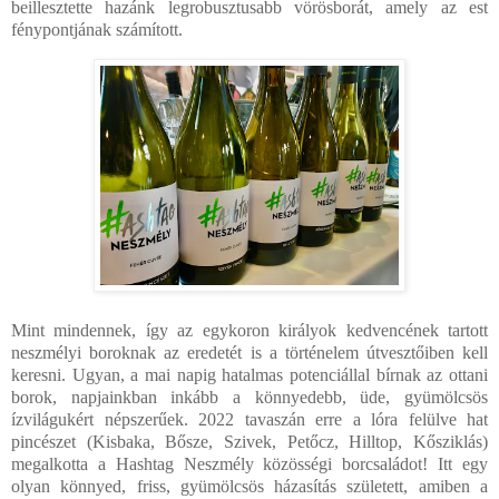
beillesztette hazánk legrobusztusabb vörösborát, amely az est
fénypontjának számított.
Mint mindennek, így az egykoron királyok kedvencének tartott
neszmélyi boroknak az eredetét is a történelem útvesztőiben kell
keresni. Ugyan, a mai napig hatalmas potenciállal bírnak az ottani
borok, napjainkban inkább a könnyedebb, üde, gyümölcsös
ízvilágukért népszerűek. 2022 tavaszán erre a lóra felülve hat
pincészet (Kisbaka, Bősze, Szivek, Petőcz, Hilltop, Kősziklás)
megalkotta a Hashtag Neszmély közösségi borcsaládot! Itt egy
olyan könnyed, friss, gyümölcsös házasítás született, amiben a