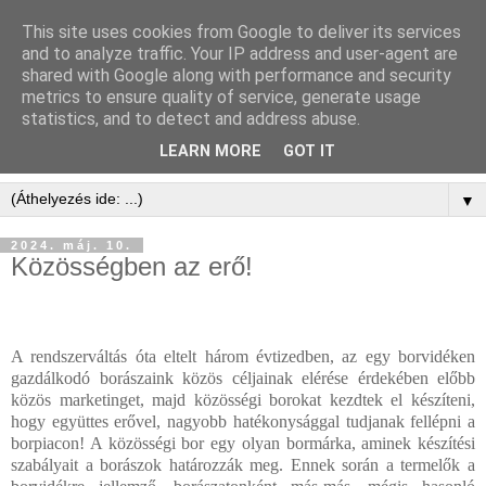
This site uses cookies from Google to deliver its services
and to analyze traffic. Your IP address and user-agent are
shared with Google along with performance and security
metrics to ensure quality of service, generate usage
statistics, and to detect and address abuse.
LEARN MORE
GOT IT
▼
2024. máj. 10.
Közösségben az erő!
A rendszerváltás óta eltelt három évtizedben, az egy borvidéken
gazdálkodó borászaink közös céljainak elérése érdekében előbb
közös marketinget, majd közösségi borokat kezdtek el készíteni,
hogy együttes erővel, nagyobb hatékonysággal tudjanak fellépni a
borpiacon! A közösségi bor egy olyan bormárka, aminek készítési
szabályait a borászok határozzák meg. Ennek során a termelők a