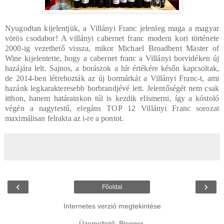
Nyugodtan kijelentjük, a Villányi Franc jelenleg maga a magyar
vörös csodabor! A villányi cabernet franc modern kori története
2000-ig vezethető vissza, mikor Michael Broadbent Master of
Wine kijelentette, hogy a cabernet franc a Villányi borvidéken új
hazájára lelt. Sajnos, a borászok a hír értékére későn kapcsoltak,
de 2014-ben létrehozták az új bormárkát a Villányi Franc-t, ami
hazánk legkarakteresebb borbrandjévé lett. Jelentőségét nem csak
itthon, hanem határainkon túl is kezdik elismerni, így a kóstoló
végén a nagytestű, elegáns TOP 12 Villányi Franc sorozat
maximálisan felrakta az i-re a pontot.
‹
›
Főoldal
Internetes verzió megtekintése
Üzemeltető:
Blogger
.