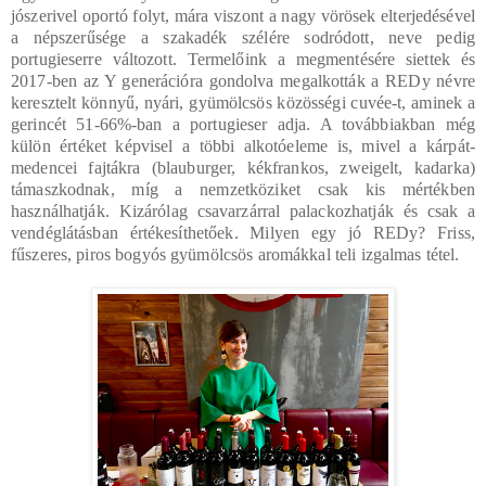
jószerivel oportó folyt, mára viszont a nagy vörösek elterjedésével
a népszerűsége a szakadék szélére sodródott, neve pedig
portugieserre változott. Termelőink a megmentésére siettek és
2017-ben az Y generációra gondolva megalkották a REDy névre
keresztelt könnyű, nyári, gyümölcsös közösségi cuvée-t, aminek a
gerincét 51-66%-ban a portugieser adja. A továbbiakban még
külön értéket képvisel a többi alkotóeleme is, mivel a kárpát-
medencei fajtákra (blauburger, kékfrankos, zweigelt, kadarka)
támaszkodnak, míg a nemzetköziket csak kis mértékben
használhatják. Kizárólag csavarzárral palackozhatják és csak a
vendéglátásban értékesíthetőek. Milyen egy jó REDy? Friss,
fűszeres, piros bogyós gyümölcsös aromákkal teli izgalmas tétel.