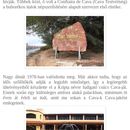
hívják. Többek közt, ő volt a Confraira de Cava (Cava Testvériség)
a buborékos italok népszerűsítésére alapult szervezet első elnöke.
Nagy álmát 1978-ban valósította meg. Már akkor tudta, hogy az
idős szőlőtőkék adják a legjobb minőséget, így a legöregebb
ültetvényeiből készítette el a Kripta névre hallgató csúcs Cava-ját.
Ennek során egy különleges amfora alakú palackban, minimum öt
éven át érleli az italt, amit ma sokan a Cava-k Cava-jaként
emlegetnek.