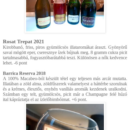
Rosat Trepat 2021
Kirobbanó, friss, piros gyümölcsös illataromákat áraszt. Gyönyörű
savai mögött eper, cseresznye ízek bújnak meg. 8 gramm cukra picit
tartalmasabbá, fogyasztóbarátabbá teszi. Különösen a nők kedvence
lehet. -6 pont
Barrica Reserva 2018
A 100% Macabeo-ból készült tétel egy teljesen más arcát mutatta.
Illatában a zöld alma, zöldfűszerek valamelyest a háttérbe szorulnak
és a krémes, élesztős, enyhén vaníliás aromák kezdenek uralkodni.
Számban egy telt, gyümölcsös, picit már a Champagne felé húzó
ital kápráztatja el az ízlelőbimbóimat. +6 pont.