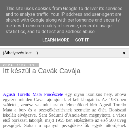
This site uses cookies from Google to deliver its services
and to analyze traffic. Your IP address and user-agent are
shared with Google along with performance and security
metrics to ensure quality of service, generate usage
statistics, and to detect and address abuse.
LEARN MORE
GOT IT
▼
2024. febr. 13.
Itt készül a Cavák Cavája
Agusti Torello Mata Pincészete
egy olyan ikonikus hely, ahova
egyszer minden Cava rajongónak el kell látogatnia. Az 1935-ben
született, zenész valamint
szabó felmenőkkel bíró Agusti Torello
Mata a bor- és a pezsgőkészítésnek szentelte az éltét. Borászati
iskoláit elvégezve, Sant Sadurni d’Anoia-ban megnyitotta a város
első borászati laborját, majd 1955-ben elkészítette az első 500 üveg
pezsgőjét. Sokan a spanyol pezsgőkészítők egyik úttörőjének