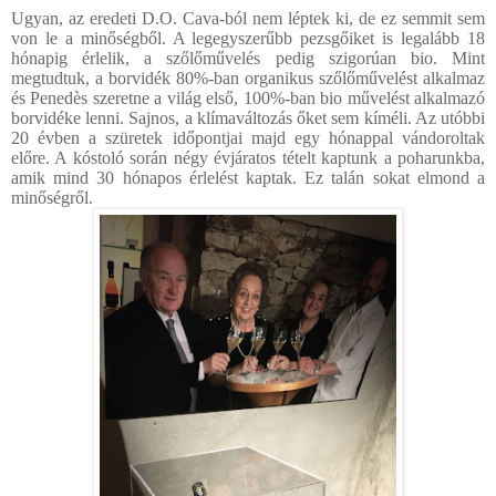
Ugyan, az eredeti D.O. Cava-ból nem léptek ki, de ez semmit sem
von le a minőségből. A legegyszerűbb pezsgőiket is legalább 18
hónapig érlelik, a szőlőművelés pedig szigorúan bio. Mint
megtudtuk, a borvidék 80%-ban organikus szőlőművelést alkalmaz
és
Penedès
szeretne a világ első, 100%-ban bio művelést alkalmazó
borvidéke lenni. Sajnos, a klímaváltozás őket sem kíméli. Az utóbbi
20 évben a szüretek időpontjai majd egy hónappal vándoroltak
előre. A kóstoló során négy évjáratos tételt kaptunk a poharunkba,
amik mind 30 hónapos érlelést kaptak. Ez talán sokat elmond a
minőségről.