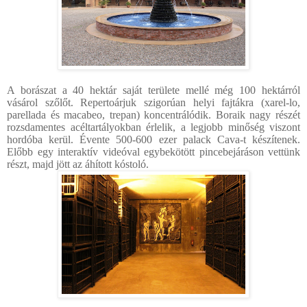
A borászat a 40 hektár saját területe mellé még 100 hektárról
vásárol szőlőt. Repertoárjuk szigorúan helyi fajtákra (xarel-lo,
parellada és macabeo, trepan) koncentrálódik. Boraik nagy részét
rozsdamentes acéltartályokban érlelik, a legjobb minőség viszont
hordóba kerül. Évente 500-600 ezer palack Cava-t készítenek.
Előbb egy interaktív videóval egybekötött pincebejáráson vettünk
részt, majd jött az áhított kóstoló.