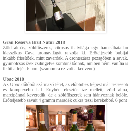
Gran Reserva Brut Natur 2018
Zöld almás, zöldfűszeres, citrusos illatvilága egy hamisíthatatlan
klasszikus Cava aromavilágát rajzolja ki. Erőteljesebb bubijai
inkább frissítőek, mint zavaróak. A csontszáraz pezsgőben a savak,
gyümölcsös ízek csilingelve kombinálódnak, amiben némi vanília is
felüti a fejét. 6 pont (számomra ez volt a kedvenc)
Ubac 2018
Az Ubac-dűlőből származó tétel, az előbbihez képest már testesebb
és komplexebb ital. Enyhén élesztős íze mellett, zöld alma,
marcipánnal keveredik, de a zöldfűszerek sem hiányoznak belőle.
Erőteljesebb savait 4 gramm maradék cukra teszi kerekebbé. 6 pont